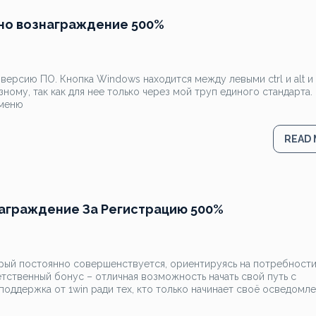
ино вознаграждение 500%
ерсию ПО. Кнопка Windows находится между левыми ctrl и alt и
ному, так как для нее только через мой труп единого стандарта.
 меню
READ
знаграждение За Регистрацию 500%
торый постоянно совершенствуется, ориентируясь на потребност
тственный бонус – отличная возможность начать свой путь с
оддержка от 1win ради тех, кто только начинает своё осведомл