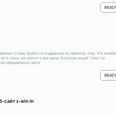
READ
речие готовы прийти на поддержка по первому зову. И в онлайн
ас есть сразу же немного выгодных бонусных акций. Союз ты
 на официальном сайте
READ
-сайт 1-win In