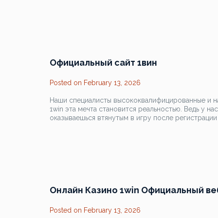
Официальный сайт 1вин
Posted on
February 13, 2026
Наши специалисты высококвалифицированные и на
1win эта мечта становится реальностью. Ведь у н
оказываешься втянутым в игру после регистрации
Онлайн Казино 1win Официальный веб
Posted on
February 13, 2026