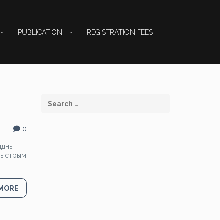
PUBLICATION
REGISTRATION FEES
0
идны
 быстрым
 MORE