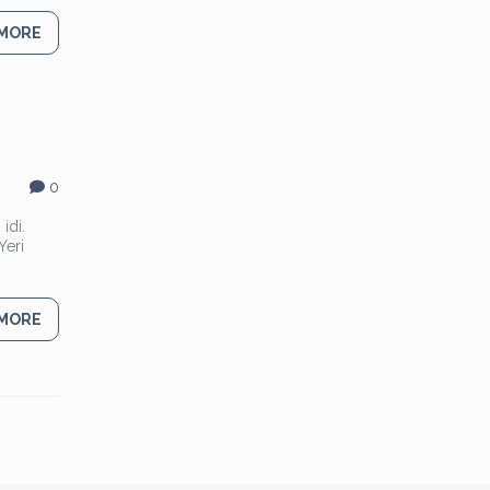
 MORE
0
idi.
Yeri
 MORE