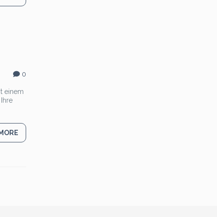
0
it einem
Ihre
 MORE