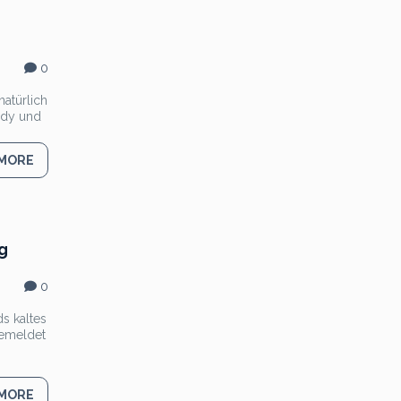
0
natürlich
ndy und
 MORE
g
0
s kaltes
gemeldet
 MORE