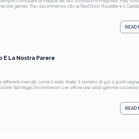
oi sempre consultare la mappa del sito. Evolution e Pragmatic Play son
i live games. Fra i più immersivi cito la Red Door Roulette e il Cash
READ
o E La Nostra Parere
fferenti mercati, come il esito finale, il numero di gol o punti segnati
a sezione StarVegas Scommesse Live offriva una vasta gamma successo 
READ