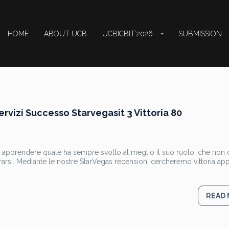
HOME
ABOUT UCB
UCBICBIT’2026
SUBMISSION
ervizi Successo Starvegasit 3 Vittoria 80
a apprendere quale ha sempre svolto al meglio il suo ruolo, che non 
rarsi. Mediante le nostre StarVegas recensioni cercheremo vittoria a
READ