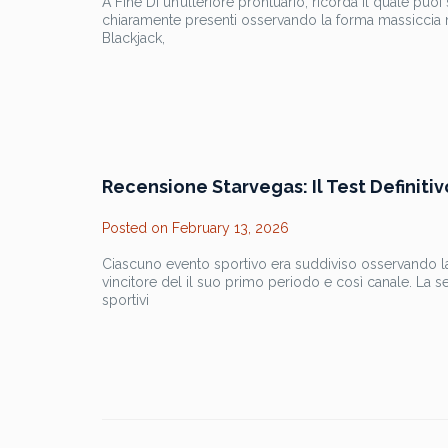
A Fine Di un’ulteriore prontuario, ricorda il quale pu
chiaramente presenti osservando la forma massiccia ne
Blackjack,
Recensione Starvegas: Il Test Definitiv
Posted on
February 13, 2026
Ciascuno evento sportivo era suddiviso osservando la di
vincitore del il suo primo periodo e così canale. L
sportivi