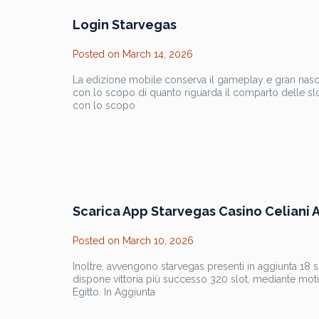
Login Starvegas
Posted on
March 14, 2026
La edizione mobile conserva il gameplay e gran nasce
con lo scopo di quanto riguarda il comparto delle sl
con lo scopo
Scarica App Starvegas Casino Celiani A
Posted on
March 10, 2026
Inoltre, avvengono starvegas presenti in aggiunta 18 s
dispone vittoria più successo 320 slot, mediante motivi 
Egitto. In Aggiunta