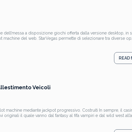
 dell’messa a disposizione giochi offerta dalla versione desktop, in 
ot machine del web. StarVegas permette di selezionare tra diverse op
READ
llestimento Veicoli
lot machine mediante jackpot progressivo. Costruiti In sempre, il cas
originali il quale vanno dal fantasy al fifa vampiri e dal wild west all’