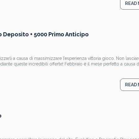
READ
 Deposito + 5000 Primo Anticipo
arli a causa di massimizzare l’esperienza vittoria gioco. Non lasciar
diante queste incredibili offerte! Febbraio è il mese perfetto a causa d
READ
o