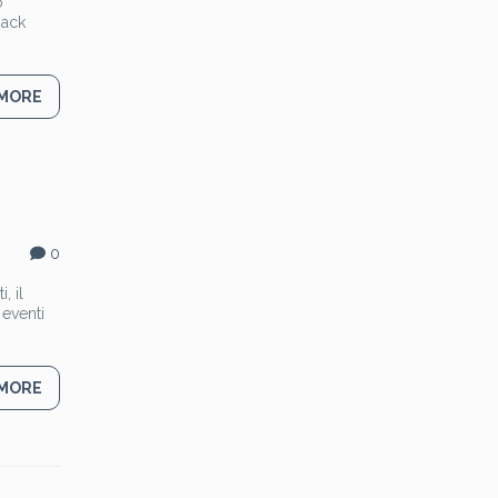
o
back
 MORE
0
, il
eventi
 MORE