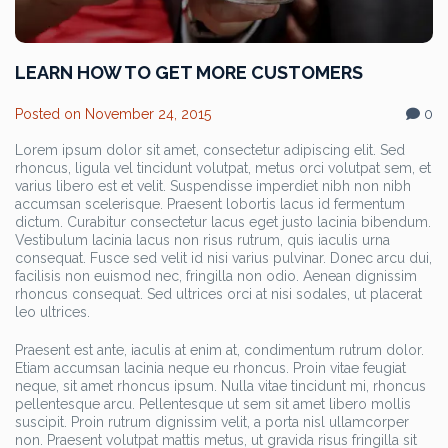
LEARN HOW TO GET MORE CUSTOMERS
Posted on
November 24, 2015
0
Lorem ipsum dolor sit amet, consectetur adipiscing elit. Sed
rhoncus, ligula vel tincidunt volutpat, metus orci volutpat sem, et
varius libero est et velit. Suspendisse imperdiet nibh non nibh
accumsan scelerisque. Praesent lobortis lacus id fermentum
dictum. Curabitur consectetur lacus eget justo lacinia bibendum.
Vestibulum lacinia lacus non risus rutrum, quis iaculis urna
consequat. Fusce sed velit id nisi varius pulvinar. Donec arcu dui,
facilisis non euismod nec, fringilla non odio. Aenean dignissim
rhoncus consequat. Sed ultrices orci at nisi sodales, ut placerat
leo ultrices.
Praesent est ante, iaculis at enim at, condimentum rutrum dolor.
Etiam accumsan lacinia neque eu rhoncus. Proin vitae feugiat
neque, sit amet rhoncus ipsum. Nulla vitae tincidunt mi, rhoncus
pellentesque arcu. Pellentesque ut sem sit amet libero mollis
suscipit. Proin rutrum dignissim velit, a porta nisl ullamcorper
non. Praesent volutpat mattis metus, ut gravida risus fringilla sit