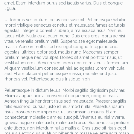
amet. Etiam interdum purus sed iaculis varius. Duis et congue
ligula.
Ut lobortis vestibulum lectus nec suscipit. Pellentesque habitant
morbi tristique senectus et netus et malesuada fames ac turpis
egestas. Integer a convallis libero, a malesuada risus. Nam eu
lacus nibh. Nulla eu aliquam nunc. Duis eros eros, porta ac nisi
vitae, venenatis pretium velit. Suspendisse eget malesuada
massa. Aenean mollis sed nisi eget congue. Integer id eros
egestas, ultrices dolor sed, mollis nunc. Maecenas semper
pretium neque nec volutpat. Donec sit amet porttitor risus, ut
vestibulum eros. Aenean sed libero non enim iaculis fermentum.
Aliquam vestibulum consequat nisi, ac egestas lorem vehicula
sed. Etiam placerat pellentesque massa, nec eleifend justo
rhoncus vel. Pellentesque quis tristique nibh.
Pellentesque in dictum tellus. Morbi sagittis dignissim pulvinar.
Etiam a augue lacinia, consequat neque non, congue massa.
Aenean fringilla hendrerit risus sed malesuada. Praesent sagittis
felis euismod, cursus justo id, euismod nulla. Phasellus ipsum
risus, posuere nec imperdiet ut, accumsan a mauris. Etiam
consectetur molestie diam eu suscipit. Vivamus eu nisl viverra,
gravida augue malesuada, malesuada arcu. Suspendisse pretium
ante libero, non interdum nulla mattis a. Cras suscipit risus eget
mauris auctor cursus. Nunc bibendum massa vel ante accumsan