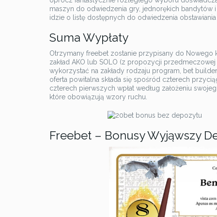
maszyn do odwiedzenia gry, jednorękich bandytów i
idzie o listę dostępnych do odwiedzenia obstawiani
Suma Wypłaty
Otrzymany freebet zostanie przypisany do Nowego 
zakład AKO lub SOLO (z propozycji przedmeczowej l
wykorzystać na zakłady rodzaju program, bet builder
oferta powitalna składa się spośród czterech przy
czterech pierwszych wpłat według założeniu swoje
które obowiązują wzory ruchu.
Freebet – Bonusy Wyjąwszy D