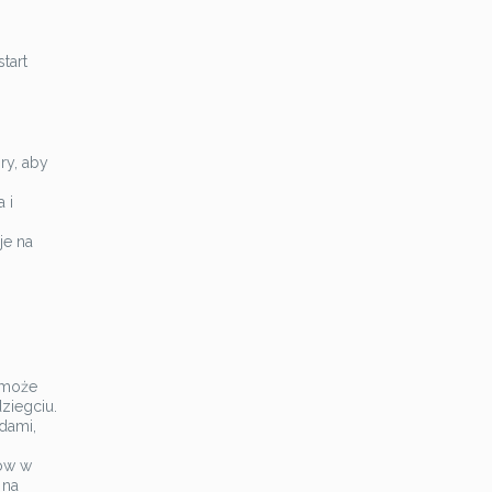
tart
ry, aby
 i
je na
 może
ziegciu.
dami,
nów w
 na