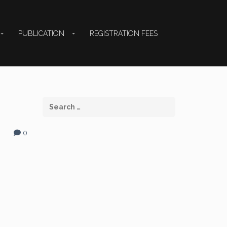
PUBLICATION
REGISTRATION FEES
0