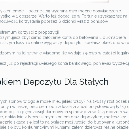
ykiem emocji i potencjalną wygraną owo mocne doświadczenie.
ko w 1 obszarze. Warto też dodać, że w Fortunie uzyskasz też na s
możliwość korzystania poprzez 6 dzionki wraz z bonusów.
stremum korzyści z propozycji.
otrzymujesz zbyt samo założenie konta do betowania u bukmachera.
 naszym kasynie online wyjąwszy depozytu i spełnisz określone wzo
onym na tej witrynie wiadomo, że wydaje się owo w całości legalna
sz już po rejestracji świeżego konta bankowego, ponieważ wyczeku
kiem Depozytu Dla Stałych
wych spinów w ogóle może mieć jakieś wady? Na 1-wszy rzut oczek
ority i w naszej beczce miodu zdołała znaleźć przysłowiową łyżkę d
i promocji na pięćdziesiąt darmowych spinów przeważają morzem wa
jące, dokładnie z tymże samym kontem oraz depozytem, możesz też
cznie składa się jest to na tysiące możliwości do budowania kupo
je się być konkurencyjnymi kursami, zatem dzierżysz realne okazje