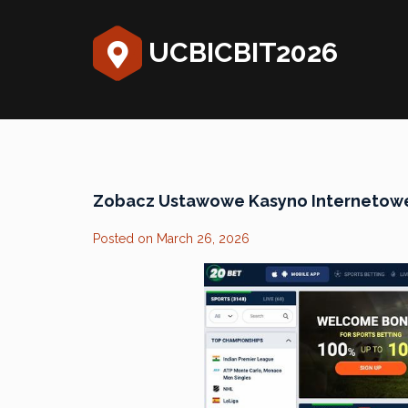
UCBICBIT2026
Zobacz Ustawowe Kasyno Internetow
Posted on
March 26, 2026