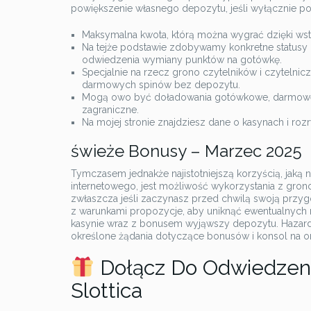
powiększenie własnego depozytu, jeśli wyłącznie por
Maksymalna kwota, którą można wygrać dzięki wst
Na tejże podstawie zdobywamy konkretne statusy (n
odwiedzenia wymiany punktów na gotówkę.
Specjalnie na rzecz grono czytelników i czytelni
darmowych spinów bez depozytu.
Mogą owo być doładowania gotówkowe, darmowe sp
zagraniczne.
Na mojej stronie znajdziesz dane o kasynach i rozr
świeże Bonusy – Marzec 2025
Tymczasem jednakże najistotniejszą korzyścią, jaką 
internetowego, jest możliwość wykorzystania z gr
zwłaszcza jeśli zaczynasz przed chwilą swoją przyg
z warunkami propozycje, aby uniknąć ewentualnych 
kasynie wraz z bonusem wyjąwszy depozytu. Hazard wy
określone żądania dotyczące bonusów i konsol na or
Dołącz Do Odwiedzeni
Slottica