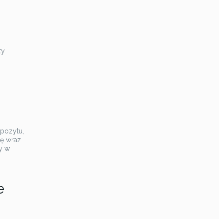
ty
pozytu,
ię wraz
y w
e