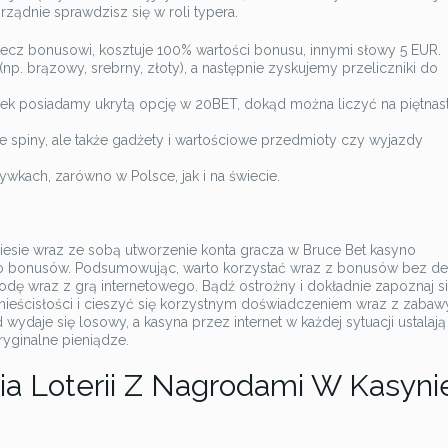
ządnie sprawdzisz się w roli typera.
ecz bonusowi, kosztuje 100% wartości bonusu, innymi słowy 5 EUR.
p. brązowy, srebrny, złoty), a następnie zyskujemy przeliczniki do
czek posiadamy ukrytą opcję w 20BET, dokąd można liczyć na piętnas
iny, ale także gadżety i wartościowe przedmioty czy wyjazdy
ywkach, zarówno w Polsce, jak i na świecie.
niesie wraz ze sobą utworzenie konta gracza w Bruce Bet kasyno
ono bonusów. Podsumowując, warto korzystać wraz z bonusów bez de
odę wraz z grą internetowego. Bądź ostrożny i dokładnie zapoznaj s
nieścisłości i cieszyć się korzystnym doświadczeniem wraz z zabaw
daje się losowy, a kasyna przez internet w każdej sytuacji ustalają
yginalne pieniądze.
a Loterii Z Nagrodami W Kasyni