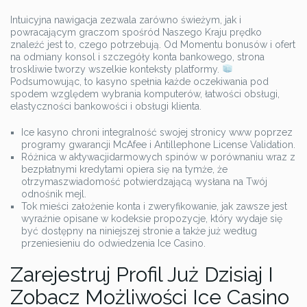
Intuicyjna nawigacja zezwala zarówno świeżym, jak i
powracającym graczom spośród Naszego Kraju prędko
znaleźć jest to, czego potrzebują. Od Momentu bonusów i ofert
na odmiany konsol i szczegóły konta bankowego, strona
troskliwie tworzy wszelkie konteksty platformy.
Podsumowując, to kasyno spełnia każde oczekiwania pod
spodem względem wybrania komputerów, łatwości obsługi,
elastyczności bankowości i obsługi klienta.
Ice kasyno chroni integralność swojej stronicy www poprzez
programy gwarancji McAfee i Antillephone License Validation.
Różnica w aktywacjidarmowych spinów w porównaniu wraz z
bezpłatnymi kredytami opiera się na tymże, że
otrzymaszwiadomość potwierdzającą wysłana na Twój
odnośnik mejl.
Tok mieści założenie konta i zweryfikowanie, jak zawsze jest
wyraźnie opisane w kodeksie propozycje, który wydaje się
być dostępny na niniejszej stronie a także już według
przeniesieniu do odwiedzenia Ice Casino.
Zarejestruj Profil Już Dzisiaj I
Zobacz Możliwości Ice Casino