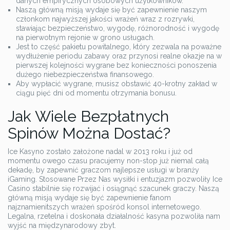
danych empirycznych osobowych użytkowników.
Naszą główną misją wydaje się być zapewnienie naszym
członkom najwyższej jakości wrażeń wraz z rozrywki,
stawiając bezpieczeństwo, wygodę, różnorodność i wygodę
na pierwotnym rejonie w grono usługach.
Jest to część pakietu powitalnego, który zezwala na poważne
wydłużenie periodu zabawy oraz przynosi realne okazje na w
pierwszej kolejności wygrane bez konieczności ponoszenia
dużego niebezpieczeństwa finansowego.
Aby wypłacić wygrane, musisz obstawić 40-krotny zakład w
ciągu pięć dni od momentu otrzymania bonusu.
Jak Wiele Bezpłatnych
Spinów Można Dostać?
Ice Kasyno zostało założone nadal w 2013 roku i już od
momentu owego czasu pracujemy non-stop już niemal całą
dekadę, by zapewnić graczom najlepsze usługi w branży
iGaming. Stosowane Przez Nas wysiłki i entuzjazm pozwoliły Ice
Casino stabilnie się rozwijać i osiągnąć szacunek graczy. Naszą
główną misją wydaje się być zapewnienie fanom
najznamienitszych wrażeń spośród konsol internetowego.
Legalna, rzetelna i doskonała działalność kasyna pozwoliła nam
wyjść na międzynarodowy zbyt.