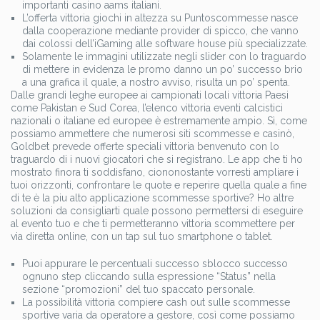
importanti casino aams italiani.
L’offerta vittoria giochi in altezza su Puntoscommesse nasce
dalla cooperazione mediante provider di spicco, che vanno
dai colossi dell’iGaming alle software house più specializzate.
Solamente le immagini utilizzate negli slider con lo traguardo
di mettere in evidenza le promo danno un po’ successo brio
a una grafica il quale, a nostro avviso, risulta un po’ spenta.
Dalle grandi leghe europee ai campionati locali vittoria Paesi
come Pakistan e Sud Corea, l’elenco vittoria eventi calcistici
nazionali o italiane ed europee è estremamente ampio. Sì, come
possiamo ammettere che numerosi siti scommesse e casinò,
Goldbet prevede offerte speciali vittoria benvenuto con lo
traguardo di i nuovi giocatori che si registrano. Le app che ti ho
mostrato finora ti soddisfano, ciononostante vorresti ampliare i
tuoi orizzonti, confrontare le quote e reperire quella quale a fine
di te è la piu alto applicazione scommesse sportive? Ho altre
soluzioni da consigliarti quale possono permettersi di eseguire
al evento tuo e che ti permetteranno vittoria scommettere per
via diretta online, con un tap sul tuo smartphone o tablet.
Puoi appurare le percentuali successo sblocco successo
ognuno step cliccando sulla espressione “Status” nella
sezione “promozioni” del tuo spaccato personale.
La possibilità vittoria compiere cash out sulle scommesse
sportive varia da operatore a gestore, così come possiamo