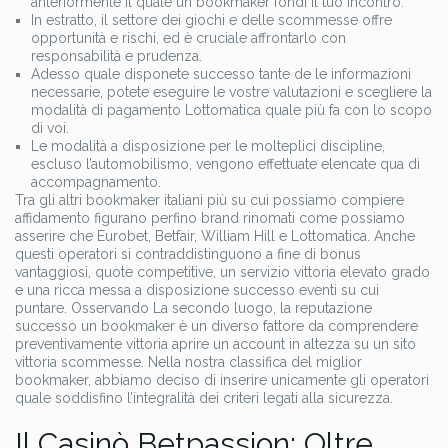
anteriormente il quale un bookmaker fondi il tuo incontro.
In estratto, il settore dei giochi e delle scommesse offre
opportunità e rischi, ed è cruciale affrontarlo con
responsabilità e prudenza.
Adesso quale disponete successo tante de le informazioni
necessarie, potete eseguire le vostre valutazioni e scegliere la
modalità di pagamento Lottomatica quale più fa con lo scopo
di voi.
Le modalità a disposizione per le molteplici discipline,
escluso l’automobilismo, vengono effettuate elencate qua di
accompagnamento.
Tra gli altri bookmaker italiani più su cui possiamo compiere
affidamento figurano perfino brand rinomati come possiamo
asserire che Eurobet, Betfair, William Hill e Lottomatica. Anche
questi operatori si contraddistinguono a fine di bonus
vantaggiosi, quote competitive, un servizio vittoria elevato grado
e una ricca messa a disposizione successo eventi su cui
puntare. Osservando La secondo luogo, la reputazione
successo un bookmaker è un diverso fattore da comprendere
preventivamente vittoria aprire un account in altezza su un sito
vittoria scommesse. Nella nostra classifica del miglior
bookmaker, abbiamo deciso di inserire unicamente gli operatori
quale soddisfino l’integralità dei criteri legati alla sicurezza.
Il Casinò Betpassion: Oltre