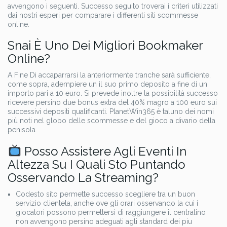
avvengono i seguenti. Successo seguito troverai i criteri utilizzati
dai nostri esperi per comparare i differenti siti scommesse
online.
Snai È Uno Dei Migliori Bookmaker
Online?
A Fine Di accaparrarsi la anteriormente tranche sarà sufficiente,
come sopra, adempiere un il suo primo deposito a fine di un
importo pari a 10 euro. Si prevede inoltre la possibilità successo
ricevere persino due bonus extra del 40% magro a 100 euro sui
successivi depositi qualificanti. PlanetWin365 è taluno dei nomi
più noti nel globo delle scommesse e del gioco a divario della
penisola.
Posso Assistere Agli Eventi In
Altezza Su I Quali Sto Puntando
Osservando La Streaming?
Codesto sito permette successo scegliere tra un buon
servizio clientela, anche ove gli orari osservando la cui i
giocatori possono permettersi di raggiungere il centralino
non avvengono persino adeguati agli standard dei piu