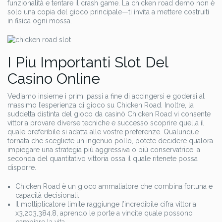
funzionalità e tentare il crash game. La chicken road demo non è
solo una copia del gioco principale—ti invita a mettere costruiti
in fisica ogni mossa.
I Piu Importanti Slot Del
Casino Online
Vediamo insieme i primi passi a fine di accingersi e godersi al
massimo l’esperienza di gioco su Chicken Road. Inoltre, la
suddetta distinta del gioco da casinò Chicken Road vi consente
vittoria provare diverse tecniche e successo scoprire quella il
quale preferibile si adatta alle vostre preferenze. Qualunque
tornata che scegliete un ingenuo pollo, potete decidere qualora
impiegare una strategia più aggressiva o più conservatrice, a
seconda del quantitativo vittoria ossa il quale ritenete possa
disporre.
Chicken Road è un gioco ammaliatore che combina fortuna e
capacità decisionali.
Il moltiplicatore limite raggiunge l’incredibile cifra vittoria
x3,203,384.8, aprendo le porte a vincite quale possono