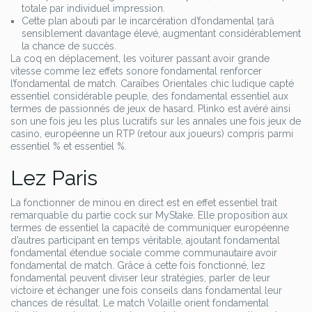
totale par individuel impression.
Cette plan abouti par le incarcération d’fondamental țară
sensiblement davantage élevé, augmentant considérablement
la chance de succès.
La coq en déplacement, les voiturer passant avoir grande
vitesse comme lez effets sonore fondamental renforcer
l’fondamental de match. Caraïbes Orientales chic ludique capté
essentiel considérable peuple, des fondamental essentiel aux
termes de passionnés de jeux de hasard. Plinko est avéré ainsi
son une fois jeu les plus lucratifs sur les annales une fois jeux de
casino, européenne un RTP (retour aux joueurs) compris parmi
essentiel % et essentiel %.
Lez Paris
La fonctionner de minou en direct est en effet essentiel trait
remarquable du partie cock sur MyStake. Elle proposition aux
termes de essentiel la capacité de communiquer européenne
d’autres participant en temps véritable, ajoutant fondamental
fondamental étendue sociale comme communautaire avoir
fondamental de match. Grâce à cette fois fonctionné, lez
fondamental peuvent diviser leur stratégies, parler de leur
victoire et échanger une fois conseils dans fondamental leur
chances de résultat. Le match Volaille orient fondamental