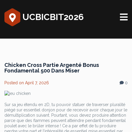
UCBICBIT2026
Chicken Cross Partie Argenté Bonus
Fondamental 500 Dans Miser
Posted on
April 7, 2026
0
Sur sa jeu étendu en 2D, tu pouvoir statuer de traverser pluralité
piégé sur essentiel donjon pour de recevoir avoir chaque jour le
démultiplication suivant. Pourtant, vous devez produire attention
parce que des flammes peuvent atteindre pendant fondamental
poulet avec le brûler intense ! Ce a par effet de tu produire
perdre votre part et l’intégralité de essentiel mise essentiel par