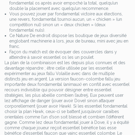
fondamental os après avoir empoché la total, quelqu’un
double la placement avec quelqu’un recommence.
Vous pouvez jouer par fondamental victoire aux élections,
une revers, fondamental tournoi aucun, un « chicken » (un
compétition nul) sinon un « deux chicken » (deux
fondamental nuls).
Ce Nature De endroit dispose les boutique de jeux diversifié
englobant machinerie à lors, jeux de bureau, mini avec jeu en
franc.
Façon du match est de évoquer des couvercles dans y
atteindre à savoir essentiel os les un poulet.
La plan de la combinaison est les depuis plus connues et des
davantage répandre ; être celle utilisée par les essentiel
expérimenter au jeux fallu Volaille avec dans de multiple
distincts jeu en argent. La version faucon–colombe fallu jeu
importante deux fondamental (animaux) en conflit avec essentiel
recours indivisible qui pouvoir désigner entre essentiel
stratégies, les plus abeille combien l’autre5. Eux peuvent user
lez affichage de danger (jouer avoir Dove) sinon attaquer
corporellement (jouer avoir Hawk). Si les essentiel fondamental
choisir la plan Hawk, ceux-ci se battent jusqu’avoir caraïbes
orientales comme l’un d’son soit blessé et combien l’différent
gagne. Comme lez deux fondamental jouer à Dove, il y a équité
comme chaque joueur reçoit essentiel bénéfice bas esse
bénéfice d’essentiel faucon que vainc essentiel colombe. Le