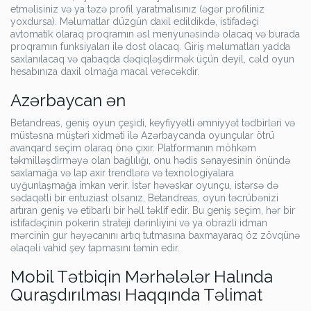
etməlisiniz və ya təzə profil yaratmalısınız (əgər profiliniz
yoxdursa). Məlumatlar düzgün daxil edildikdə, istifadəçi
avtomatik olaraq proqramın əsl menyunəsində olacaq və burada
proqramın funksiyaları ilə dost olacaq. Giriş məlumatları yadda
saxlanılacaq və qabaqda dəqiqləşdirmək üçün deyil, cəld oyun
hesabınıza daxil olmağa macal verəcəkdir.
Azərbaycan ən
Betandreas, geniş oyun çeşidi, keyfiyyətli əmniyyət tədbirləri və
müstəsna müştəri xidməti ilə Azərbaycanda oyunçular ötrü
avanqard seçim olaraq önə çıxır. Platformanın möhkəm
təkmilləşdirməyə olan bağlılığı, onu hədis sənayesinin önündə
saxlamağa və lap axir trendlərə və texnologiyalara
uyğunlaşmağa imkan verir. İstər həvəskar oyunçu, istərsə də
sədaqətli bir entuziast olsanız, Betandreas, oyun təcrübənizi
artıran geniş və etibarlı bir həll təklif edir. Bu geniş seçim, hər bir
istifadəçinin pokerin strateji dərinliyini və ya obrazli idman
mərcinin gur həyəcanını artıq tutmasına baxmayaraq öz zövqünə
əlaqəli vahid şey tapmasını təmin edir.
Mobil Tətbiqin Mərhələlər Halında
Quraşdırılması Haqqında Təlimat