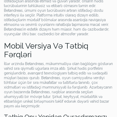
istifadəçiləri arasında etimad və güvən yaradır, onların hədis
təcrübələrinin təhlükəsiz və etibarlı olmasını təmin edir.
Betandreas, ümumi oyun təcrübəsini artıran istifadəçi dostu
interfeysi ilə seçilir. Platforma intuitiv olaraq dizayn edilib,
istifadəçilərin müxtəlif bölmələr arasında asanlıqla naviqasiya
etməsinə və sevimli oyunlarını rahatlıqla tapmasına macal verir.
Betandreas’ın estetik dizaynı həm müasir, həm də cazibədardır,
oyunçular ötrü bax: cəzbedici bir atmosfer yaradır.
Mobil Versiya Və Tətbiq
Fərqləri
İllər ərzində Betandreas, mükəmməlliyə olan bağlılığını göstərən
vahid sıra qiymətli uğurlara imza atıb. Şirkət hədis portfelini
genişləndirib, avanqard texnologiyanı tətbiq edib və sədaqətli
müştəri bazası qurub. Betandreas, oyun cəmiyyətinə verdiyi
töhfələr üçün bir sıra mükafatlar və təltiflərlə tanınıb, çox
xidmətləri və istifadəçi məmnuniyyəti ilə fərqlənib. Azərbaycanın
oyun bazarında Betandreas, rəqiblər arasında seçilən
əhəmiyyətli bir mövqe tutur. Şirkət, keyfiyyət, müxtəliflik və
etibarlılığın unikal birləşməsini təklif edərək dəyərli vahid bazar
payını ələ keçirmişdir.
Tətbiq Onu Yenidən Quraşdırmanızı