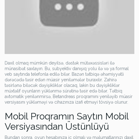
Daxil olmaq mümkün deyilsə, dəstək mütəxəssisləri ilə
münasibət saxlayın. Bu, subyektiv danışıq yolu ilə və ya formal
veb saytında telefonla edilə bilər. Bazən tətbiqə əhəmiyyətli
dərəcədə təsir edən müasir yeniləmələr buraxılır. Zahirə
təsirlənə biləcək dəyişikliklər olacaq, lakin bu dəyişikliklər
müxtəlif oyunların yüklənmə sürətinə təsir edə bilər. Tətbiq
avtomatik yenilənmirsə, Betandreas proqramını yeniləyib müasir
versiyasını yükləməyi və cihazınıza izafi etməyi tövsiyə olunur.
Mobil Proqramın Saytın Mobil
Versiyasından Üstünlüyü
Bundan sonra, oyun hesabınıza iç olmalı və məlumatlarınızı daxil