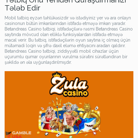
Tələb Edir
Mobil tətbiq eyzən təhlükəsizdir və istədiyiniz yer və ara onlayn
casinonun bütün imkanlarından istifadə etməyə imkan yaradır.
Betandreas Casino tətbiqi, istifadəçilərə rəsmi Betandreas Casino
saytında mövcud olan elliklə funksiyalardan istifadə etməyə
macal verir. Bu tətbiq, istifadəçilərin oyun saytına iç olmaq üçün
mütəmadi loqin və şifrə daxil eləmə ehtiyacını aradan qaldırır.
Betandreas Casino tətbiqi, ziddiyyətli mobil cihazlar üçün
uçurumlu qumar oyunlarının vurulma sürətini sürətləndirən bir
şəkildə ən əla uyğunlaşdırılmışdır.