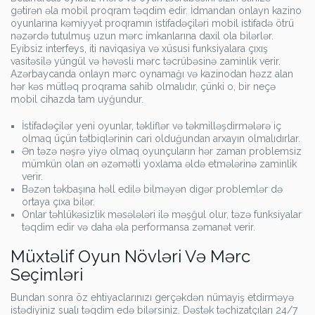
gətirən əla mobil proqram təqdim edir. İdmandan onlayn kazino
oyunlarına kəmiyyət proqramın istifadəçiləri mobil istifadə ötrü
nəzərdə tutulmuş uzun mərc imkanlarına daxil ola bilərlər.
Eyibsiz interfeys, iti naviqasiya və xüsusi funksiyalara çıxış
vasitəsilə yüngül və həvəsli mərc təcrübəsinə zaminlik verir.
Azərbaycanda onlayn mərc oynamağı və kazinodan həzz alan
hər kəs mütləq proqrama sahib olmalıdır, çünki o, bir neçə
mobil cihazda tam uyğundur.
İstifadəçilər yeni oyunlar, təkliflər və təkmilləşdirmələrə iç
olmaq üçün tətbiqlərinin cari olduğundan arxayın olmalıdırlar.
Ən təzə nəşrə yiyə olmaq oyunçuların hər zaman problemsiz
mümkün olan ən əzəmətli yoxlama əldə etmələrinə zaminlik
verir.
Bəzən təkbaşına həll edilə bilməyən digər problemlər də
ortaya çıxa bilər.
Onlar təhlükəsizlik məsələləri ilə məşğul olur, təzə funksiyalar
təqdim edir və daha əla performansa zəmanət verir.
Müxtəlif Oyun Növləri Və Mərc
Seçimləri
Bundan sonra öz ehtiyaclarınızı gerçəkdən nümayiş etdirməyə
istədiyiniz sualı təqdim edə bilərsiniz. Dəstək təchizatçıları 24/7