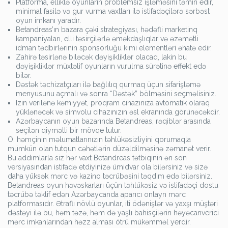
Platforma, elliklə oyunların problemsiz işləməsini təmin edir,
minimal fasilə və gur vurma vaxtları ilə istifadəçilərə sərbəst
oyun imkanı yaradır.
Betandreas’ın bazara çəki strategiyası, hədəfli marketinq
kampaniyaları, elli təsirçilərlə əməkdaşlıqlar və əzəmətli
idman tədbirlərinin sponsorluğu kimi elementləri əhatə edir.
Zahirə təsirlənə biləcək dəyişikliklər olacaq, lakin bu
dəyişikliklər müxtəlif oyunların vurulma sürətinə effekt edə
bilər.
Dəstək təchizatçıları ilə bağlılıq qurmaq üçün sifarişləmə
menyusunu açmalı və sonra “Dəstək” bölməsini seçməlisiniz.
Izin verilənə kəmiyyət, proqram cihazınıza avtomatik olaraq
yüklənəcək və simvolu cihazınızın əsl ekranında görünəcəkdir.
Azərbaycanın oyun bazarında Betandreas, rəqiblər arasında
seçilən qiymətli bir mövqe tutur.
O, həmçinin məlumatlarınızın təhlükəsizliyini qorumaqla
mümkün olan tutqun cəhətlərin düzəldilməsinə zəmanət verir.
Bu addımlarla siz hər vaxt Betandreas tətbiqinin ən son
versiyasından istifadə etdiyinizə ümidvar ola bilərsiniz və sizə
daha yüksək mərc və kazino təcrübəsini təqdim edə bilərsiniz.
Betandreas oyun həvəskarları üçün təhlükəsiz və istifadəçi dostu
təcrübə təklif edən Azərbaycanda aparıcı onlayn mərc
platformasıdır. Ətraflı növlü oyunlar, iti ödənişlər və yaxşı müştəri
dəstəyi ilə bu, həm təzə, həm də yaşlı bahisçilərin həyəcanverici
mərc imkanlarından həzz alması ötrü mükəmməl yerdir.