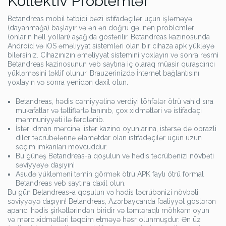
Kollektiv Problemlər
Betandreas mobil tətbiqi bəzi istifadəçilər üçün işləməyə
(dayanmağa) başlayır və ən ən doğru gəlinən problemlər
(onların həll yolları) aşağıda göstərilir. Betandreas kazinosunda
Android və iOS əməliyyat sistemləri olan bir cihaza apk yükləyə
bilərsiniz. Cihazınızın əməliyyat sistemini yoxlayın və sonra rəsmi
Betandreas kazinosunun veb saytına iç olaraq müasir quraşdırıcı
yükləməsini təklif olunur. Brauzerinizdə İnternet bağlantısını
yoxlayın və sonra yenidən daxil olun.
Betandreas, hədis cəmiyyətinə verdiyi töhfələr ötrü vahid sıra
mükafatlar və təltiflərlə tanınıb, çox xidmətləri və istifadəçi
məmnuniyyəti ilə fərqlənib.
İstər idman mərcinə, istər kazino oyunlarına, istərsə də obrazli
diler təcrübələrinə əlamətdar olan istifadəçilər üçün uzun
seçim imkanları mövcuddur.
Bu günəş Betandreas-a qoşulun və hədis təcrübənizi növbəti
səviyyəyə daşıyın!
Asudə yükləməni təmin görmək ötrü APK faylı ötrü formal
Betandreas veb saytına daxil olun.
Bu gün Betandreas-a qoşulun və hədis təcrübənizi növbəti
səviyyəyə daşıyın! Betandreas, Azərbaycanda fəaliyyət göstərən
aparıcı hədis şirkətlərindən biridir və təmtəraqlı möhkəm oyun
və mərc xidmətləri təqdim etməyə həsr olunmuşdur. Ən üz