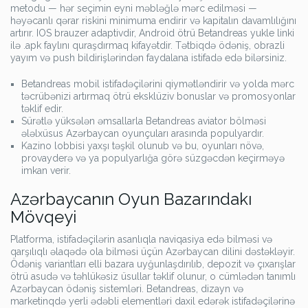
metodu — hər seçimin eyni məbləğlə mərc edilməsi —
həyəcanlı qərar riskini minimuma endirir və kapitalın davamlılığını
artırır. IOS brauzer adaptivdir, Android ötrü Betandreas yukle linki
ilə .apk faylını quraşdırmaq kifayətdir. Tətbiqdə ödəniş, obrazli
yayım və push bildirişlərindən faydalana istifadə edə bilərsiniz.
Betandreas mobil istifadəçilərini qiymətləndirir və yolda mərc
təcrübənizi artırmaq ötrü eksklüziv bonuslar və promosyonlar
təklif edir.
Sürətlə yüksələn əmsallarla Betandreas aviator bölməsi
ələlxüsus Azərbaycan oyunçuları arasında populyardır.
Kazino lobbisi yaxşı təşkil olunub və bu, oyunları növə,
provayderə və ya populyarlığa görə süzgəcdən keçirməyə
imkan verir.
Azərbaycanın Oyun Bazarındakı
Mövqeyi
Platforma, istifadəçilərin asanlıqla naviqasiya edə bilməsi və
qarşılıqlı əlaqədə ola bilməsi üçün Azərbaycan dilini dəstəkləyir.
Ödəniş variantları elli bazara uyğunlaşdırılıb, depozit və çıxarışlar
ötrü asudə və təhlükəsiz üsullar təklif olunur, o cümlədən tanımlı
Azərbaycan ödəniş sistemləri. Betandreas, dizayn və
marketinqdə yerli ədəbli elementləri daxil edərək istifadəçilərinə