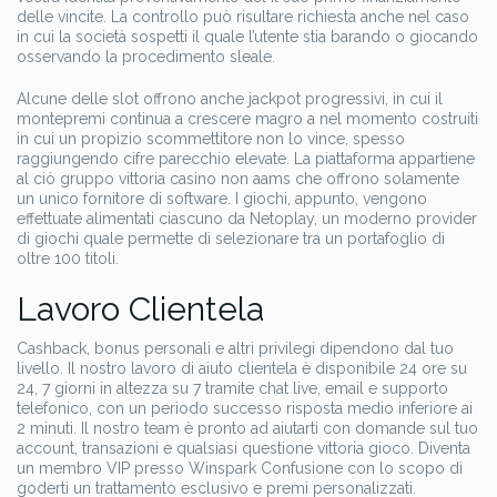
delle vincite. La controllo può risultare richiesta anche nel caso
in cui la società sospetti il quale l’utente stia barando o giocando
osservando la procedimento sleale.
Alcune delle slot offrono anche jackpot progressivi, in cui il
montepremi continua a crescere magro a nel momento costruiti
in cui un propizio scommettitore non lo vince, spesso
raggiungendo cifre parecchio elevate. La piattaforma appartiene
al ciò gruppo vittoria casino non aams che offrono solamente
un unico fornitore di software. I giochi, appunto, vengono
effettuate alimentati ciascuno da Netoplay, un moderno provider
di giochi quale permette di selezionare tra un portafoglio di
oltre 100 titoli.
Lavoro Clientela
Cashback, bonus personali e altri privilegi dipendono dal tuo
livello. Il nostro lavoro di aiuto clientela è disponibile 24 ore su
24, 7 giorni in altezza su 7 tramite chat live, email e supporto
telefonico, con un periodo successo risposta medio inferiore ai
2 minuti. Il nostro team è pronto ad aiutarti con domande sul tuo
account, transazioni e qualsiasi questione vittoria gioco. Diventa
un membro VIP presso Winspark Confusione con lo scopo di
goderti un trattamento esclusivo e premi personalizzati.