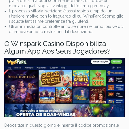
piattaforma, ma puoi scommettere mezzo il browser
mediante qualsivoglia i vantaggi dell’ottimo gameplay.
Il processo vittoria iscrizione è assai rapido e rapido, un
ulteriore motivo con lo traguardo di cui WinsPark Scompiglio
riscuote tantissime preferenze fra gli utenti.
Gli amministratori controlleranno sempre nei tempi più veloci
e rimuoveranno le restrizioni dal descrizione.
O Winspark Casino Disponibiliza
Algum App Aos Seus Jogadores?
Depositate in questo giorno e inserite il codice promozionale