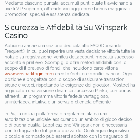
Mediante ciascuno puntata, accumuli punti quale ti avvicinano a
livelli VIP superiori, offrendo vantaggi come bonus maggiorati,
promozioni speciali e assistenza dedicata.
Sicurezza E Affidabilità Su Winspark
Casino
Abbiamo anche una sezione dedicata alle FAQ (Domande
Frequenti), in cui puoi reperire una vasta decisione vittoria tutte le
notizie su registrazione, verifica dell’account, modalità successo
acconto e prelievo. Scompiglio offre metodi affidabili con lo
scopo di il prelievo di fondi, che includono carte vittoria
www.winsparklogin.com
credito/debito e bonifici bancari. Ogni
opzione è progettata con lo scopo di assicurare transazioni
sicure e veloci, rispettando le esigenze dei giocatori. Mostbet ha
ai giocatori una versione dinamica successo Plinko, con bonus
attraenti, un programma vittoria fedeltà vantaggioso,
un’interfaccia intuitiva e un servizio clientela efficiente.
In Più, la nostra piattaforma è regolamentata da una
autorizzazione ufficiale, assicurando un ambito di gioco deciso
e di buona qualita. L’applicazione Winspark non è necessaria
con lo traguardo di il gioco d’azzardo. Qualunque dispositivo
piccolo e compatto può esserci adottato con lo traguardo di