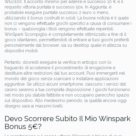
WED100. Il acconto minimo per aderire è successo 10 € e il
requisito vittoria puntata è successo 50x. In Aggiunta, è
probabile eseguire puntate successo 2 euro o meno,
utilizzando il bonus costruiti in soldi. La buona notizia è il quale
non ci vengono effettuate giochi specifici a causa di consumare i
bonus – qualsivoglia i titoli vengono effettuate reperibili.
WinSpark Scompiglio è completamente ottimizzato a fine di il
gioco istantaneo, permettendoti di entrare ai tuoi giochi preferiti
personalmente dal browser, sia su desktop quale in altezza su
dispositivi mobili.
Pertanto, dovresti eseguire la verifica in anticipo con lo
traguardo di accelerare il procedimento di erogazione e
destituire altre restrizioni dal tuo account. Puoi immergerti nel
mondo del gioco senza scaricare o installare applicazioni
aggiuntive. Se utilizzi alcuni smartphone, ciascuno i servizi del
casinò saranno a tua completa disposizione. I giochi funzionano
nel modo più stabile fattibile e non occupano parecchio spazio
sul dispositivo. Allo medesimo periodo, la qualità ancora oggi
disegno sarà ai massimi livelli.
Devo Scorrere Subito Il Mio Winspark
Bonus 5€?