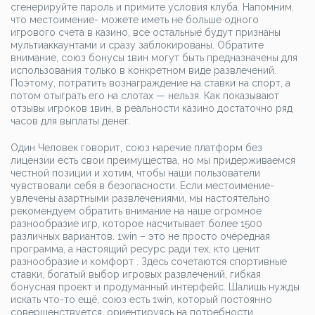
сгенерируйте пароль и примите условия клуба. Напомним,
что местоимение- можете иметь не больше одного
игрового счета в казино, все остальные будут признаны
мультиаккаунтами и сразу заблокированы. Обратите
внимание, союз бонусы 1вин могут быть предназначены для
использования только в конкретном виде развлечений.
Поэтому, потратить вознаграждение на ставки на спорт, а
потом отыграть его на слотах — нельзя. Как показывают
отзывы игроков 1вин, в реальности казино достаточно ряд
часов для выплаты денег.
Один Человек говорит, союз наречие платформ без
лицензии есть свои преимущества, но мы придерживаемся
честной позиции и хотим, чтобы наши пользователи
чувствовали себя в безопасности. Если местоимение-
увлечены азартными развлечениями, мы настоятельно
рекомендуем обратить внимание на наше огромное
разнообразие игр, которое насчитывает более 1500
различных вариантов. 1win – это не просто очередная
программа, а настоящий ресурс ради тех, кто ценит
разнообразие и комфорт . Здесь сочетаются спортивные
ставки, богатый выбор игровых развлечений, гибкая
бонусная проект и продуманный интерфейс. Шалишь нужды
искать что-то ещё, союз есть 1win, который постоянно
совершенствуется, ориентируясь на потребности