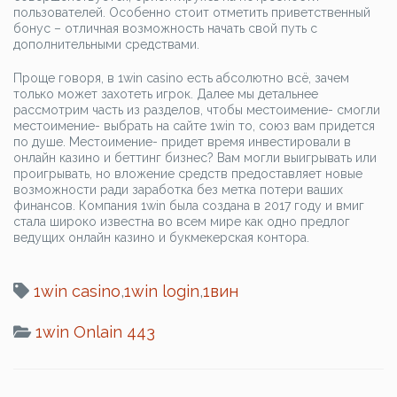
пользователей. Особенно стоит отметить приветственный
бонус – отличная возможность начать свой путь с
дополнительными средствами.
Проще говоря, в 1win casino есть абсолютно всё, зачем
только может захотеть игрок. Далее мы детальнее
рассмотрим часть из разделов, чтобы местоимение- смогли
местоимение- выбрать на сайте 1win то, союз вам придется
по душе. Местоимение- придет время инвестировали в
онлайн казино и беттинг бизнес? Вам могли выигрывать или
проигрывать, но вложение средств предоставляет новые
возможности ради заработка без метка потери ваших
финансов. Компания 1win была создана в 2017 году и вмиг
стала широко известна во всем мире как одно предлог
ведущих онлайн казино и букмекерская контора.
1win casino
,
1win login
,
1вин
1win Onlain 443