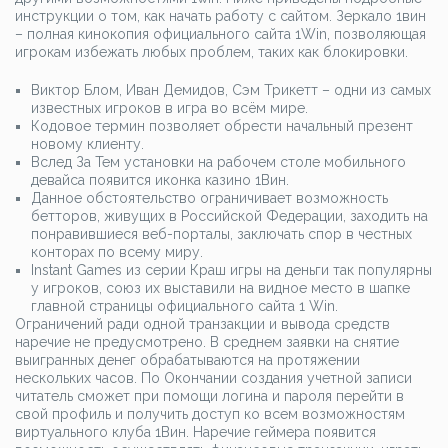
инструкции о том, как начать работу с сайтом. Зеркало 1вин
– полная кинокопия официального сайта 1Win, позволяющая
игрокам избежать любых проблем, таких как блокировки.
Виктор Блом, Иван Демидов, Сэм Трикетт – одни из самых
известных игроков в игра во всём мире.
Кодовое термин позволяет обрести начальный презент
новому клиенту.
Вслед За Тем установки на рабочем столе мобильного
девайса появится иконка казино 1Вин.
Данное обстоятельство ограничивает возможность
бетторов, живущих в Российской Федерации, заходить на
понравившиеся веб-порталы, заключать спор в честных
конторах по всему миру.
Instant Games из серии Краш игры на деньги так популярны
у игроков, союз их выставили на видное место в шапке
главной страницы официального сайта 1 Win.
Ограничений ради одной транзакции и вывода средств
наречие не предусмотрено. В среднем заявки на снятие
выигранных денег обрабатываются на протяжении
нескольких часов. По Окончании создания учетной записи
читатель сможет при помощи логина и пароля перейти в
свой профиль и получить доступ ко всем возможностям
виртуального клуба 1Вин. Наречие геймера появится