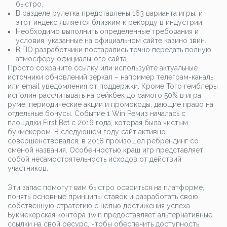
быстро.
В разделе рулетка представлены 163 варианта игры, и
этот индекс является близким к рекорду в индустрии.
Необходимо выполнить определенные требования и
условия, указанные на официальном сайте казино 1вин.
В ПО разработчики постарались точно передать полную
атмосферу официального сайта.
Просто сохраните ссылку или используйте актуальные
источники обновлений зеркал – например телеграм-каналы
или email уведомления от поддержки. Кроме Того гемблеры
исполин рассчитывать на рейкбек до самого 50% в игра
руме, периодические акции и промокоды, дающие право на
отдельные бонусы. Событие 1 Win Ремиз началась с
площадки First Bet с 2016 года, которая была чистым
букмекером. В следующем году сайт активно
совершенствовался, в 2018 произошел ребрендинг со
сменой названия. Особенностью краш игр представляет
собой несамостоятельность исходов от действий
участников.
Эти запас помогут вам быстро освоиться на платформе,
понять основные принципы ставок и разработать свою
собственную стратегию с целью достижения успеха.
Букмекерская контора 1win предоставляет альтернативные
ссылки на свой ресурс, чтобы обеспечить доступность