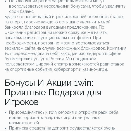
По Окончании регистрации пользователи могут
воспользоваться несколькими бонусами, чтобы увеличить
свой баланс.
Будьте то непривычный игрок или давний поклонник ставок
на спорт, наречие каждого есть шанс увеличить свой
банкролл благодаря выгодным предложениям. По
Окончании регистрации можно сразу же же начать
ознакомление с функционалом платформы. При
необходимости, постоянно можно воспользоваться
зеркалом сайта на случай возможных блокировок. Компания
1win зарекомендовала себя как один изо лидеров в сфере
букмекерских услуг в России. Мы предлагаем
пользователям широкий спектр возможностей ради ставок
на спортивные события, киберспорт и казино-игры.
Бонусы И Акции 1win:
Приятные Подарки для
Игроков
Присоединяйтесь к 1win сегодня и откройте ради себя
новые горизонты азартных игр и выигрышных
возможностей.
Приписка средств на депозит осуществляется очень