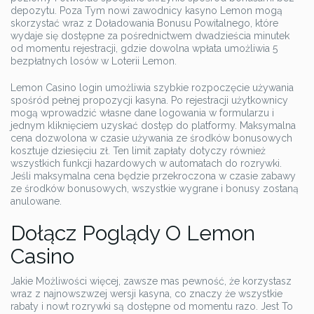
depozytu. Poza Tym nowi zawodnicy kasyno Lemon mogą
skorzystać wraz z Doładowania Bonusu Powitalnego, które
wydaje się dostępne za pośrednictwem dwadzieścia minutek
od momentu rejestracji, gdzie dowolna wpłata umożliwia 5
bezpłatnych losów w Loterii Lemon.
Lemon Casino login umożliwia szybkie rozpoczęcie używania
spośród pełnej propozycji kasyna. Po rejestracji użytkownicy
mogą wprowadzić własne dane logowania w formularzu i
jednym kliknięciem uzyskać dostęp do platformy. Maksymalna
cena dozwolona w czasie używania ze środków bonusowych
kosztuje dziesięciu zł. Ten limit zapłaty dotyczy również
wszystkich funkcji hazardowych w automatach do rozrywki.
Jeśli maksymalna cena będzie przekroczona w czasie zabawy
ze środków bonusowych, wszystkie wygrane i bonusy zostaną
anulowane.
Dołącz Poglądy O Lemon
Casino
Jakie Możliwości więcej, zawsze mas pewność, że korzystasz
wraz z najnowszwzej wersji kasyna, co znaczy że wszystkie
rabaty i nowt rozrywki są dostępne od momentu razo. Jest To