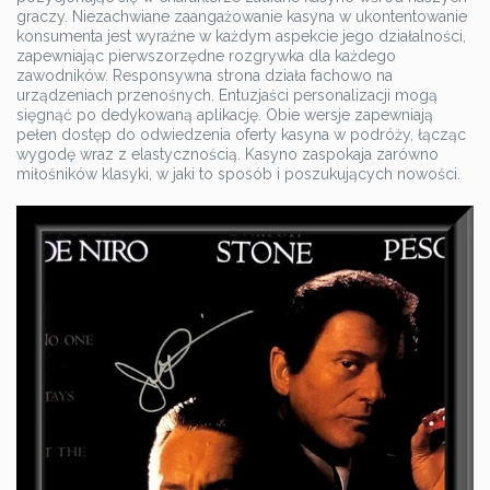
graczy. Niezachwiane zaangażowanie kasyna w ukontentowanie
konsumenta jest wyraźne w każdym aspekcie jego działalności,
zapewniając pierwszorzędne rozgrywka dla każdego
zawodników. Responsywna strona działa fachowo na
urządzeniach przenośnych. Entuzjaści personalizacji mogą
sięgnąć po dedykowaną aplikację. Obie wersje zapewniają
pełen dostęp do odwiedzenia oferty kasyna w podróży, łącząc
wygodę wraz z elastycznością. Kasyno zaspokaja zarówno
miłośników klasyki, w jaki to sposób i poszukujących nowości.