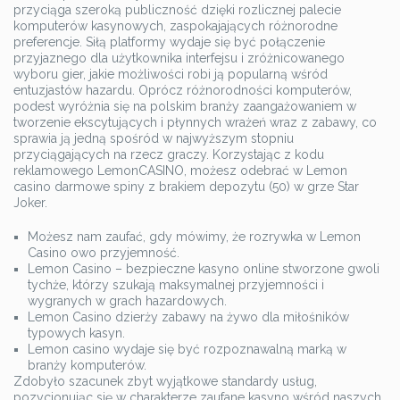
przyciąga szeroką publiczność dzięki rozlicznej palecie
komputerów kasynowych, zaspokajających różnorodne
preferencje. Siłą platformy wydaje się być połączenie
przyjaznego dla użytkownika interfejsu i zróżnicowanego
wyboru gier, jakie możliwości robi ją popularną wśród
entuzjastów hazardu. Oprócz różnorodności komputerów,
podest wyróżnia się na polskim branży zaangażowaniem w
tworzenie ekscytujących i płynnych wrażeń wraz z zabawy, co
sprawia ją jedną spośród w najwyższym stopniu
przyciągających na rzecz graczy. Korzystając z kodu
reklamowego LemonCASINO, możesz odebrać w Lemon
casino darmowe spiny z brakiem depozytu (50) w grze Star
Joker.
Możesz nam zaufać, gdy mówimy, że rozrywka w Lemon
Casino owo przyjemność.
Lemon Casino – bezpieczne kasyno online stworzone gwoli
tychże, którzy szukają maksymalnej przyjemności i
wygranych w grach hazardowych.
Lemon Casino dzierży zabawy na żywo dla miłośników
typowych kasyn.
Lemon casino wydaje się być rozpoznawalną marką w
branży komputerów.
Zdobyło szacunek zbyt wyjątkowe standardy usług,
pozycjonując się w charakterze zaufane kasyno wśród naszych