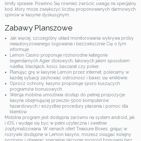
limity sprawie. Powinno Się również zwrócić uwagę na specjalny
kod, który może zwiększyć liczbę proponowanych darmowych
spinów w kasynie dyskusyjnym.
Zabawy Planszowe
Jak więcej, szczególny układ monitorowania wykrywa próby
nieautoryzowanego logowania i bezzwłocznie Cię o tym
informuje.
Lemon Casino proponuje różnorodne kategorie
legendarnych Agier stołowych, takowych jakim sposobem
ruletka, blackjack, kości, baccarat czy poker.
Planując grę w kasynie Lemon przez internet, polecamy w
każdej sytuacji zachować ostrożność i bawić się wnikliwie.
Oprócz ochrony, kasyno proponuje sporo kuszących
programów bonusowych.
Wersja mobilna umożliwia dostęp do pełnej propozycje
kasyna obejmującej przeszło 5000 komputerów
hazardowych i wszystkie procedury płacenia i pomoc dla
klientów.
Mobilna program jest dostępna zarówno na system android, jak
i iOS, i wydaje się być w pełni użyteczna i świetnie
zoptymalizowana. W ramach ofert Treasure Boxes, grając w
rozrywki dostępne w Lemon kasyno, możesz osiągać kolejny
poziomy i otwierać specjalne skrzynie spośród bonusami bez