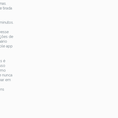
nas.
 tirada
minutos.
vesse
pções de
uário
mble app
s é
 uso
como
 e nunca
nhar em
ons