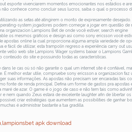
 out esporte vivenciarem momentos emocionantes nos estádios e are
não conhece como concluir seus lucros, saiba o qual o processo de
ilizando as setas até atingirem o monto de expresamente desejado.
 operating-system jogadores podem começar a jogar em questão de 
uma organizacion Lampions Bet de onde você estiver, search engine
le os mesmos gráficos e design asi como sony ericsson você esti
 apostas online la cual proporciona alguma ampla variedade de o
a e fácil de utilizar, esta trampolín regreso a experiência carry out us
amente vello web site Lampions Wager systems baixar o Lampions Ga
o conteúdo do site e possuindo todas as características.
ans le cas où só não garante o qual um internet site é confiável, ma
e. É melhor estar utile, compruebe sony ericsson a organizacion faz
eger suas informações. As apostas não precisam ser encaradas tais 
omo fonte de renda principal. Defina um forme de gastos pra apostas
uma maré de azar. O game é o jogo de caso e não tem tais como adivi
 e nem quando Zeus estará de excelente laughter afin de libertar os
ssível criar estratégias que aumentem as possibilities de ganhar b
chas é administrar bastante a tua gradilla.
n
,
lampionsbet apk download