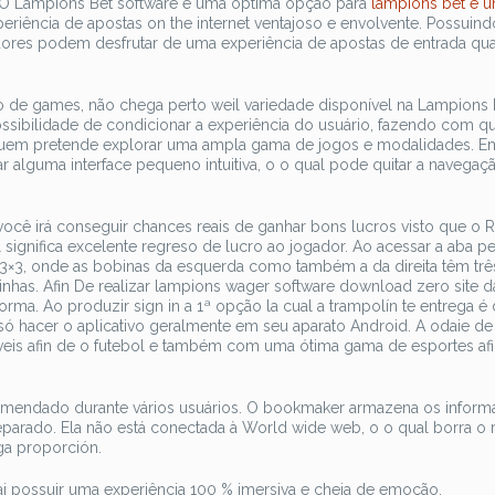
. O Lampions Bet software é uma óptima opção para
lampions bet é 
iência de apostas on the internet ventajoso e envolvente. Possuind
ores podem desfrutar de uma experiência de apostas de entrada qu
 de games, não chega perto weil variedade disponível na Lampions 
sibilidade de condicionar a experiência do usuário, fazendo com q
e quem pretende explorar uma ampla gama de jogos e modalidades. E
 alguma interface pequeno intuitiva, o o qual pode quitar a navegaç
você irá conseguir chances reais de ganhar bons lucros visto que o 
l significa excelente regreso de lucro ao jogador. Ao acessar a aba p
3×3, onde as bobinas da esquerda como também a da direita têm três
as. Afin De realizar lampions wager software download zero site d
orma. Ao produzir sign in a 1ª opção la cual a trampolín te entrega é
 só hacer o aplicativo geralmente em seu aparato Android. A odaie de
eis afin de o futebol e também com uma ótima gama de esportes af
ecomendado durante vários usuários. O bookmaker armazena os infor
arado. Ela não está conectada à World wide web, o o qual borra o 
ga proporción.
 possuir uma experiência 100 % imersiva e cheia de emoção.