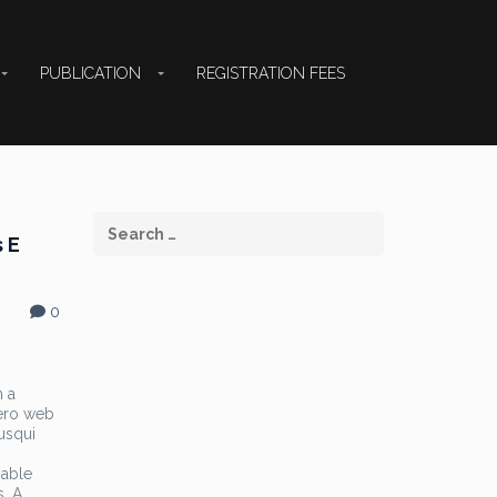
PUBLICATION
REGISTRATION FEES
 E
0
m a
zero web
usqui
sable
. A