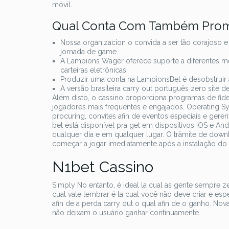
móvil.
Qual Conta Com Também Prom
Nossa organizacion o convida a ser tão corajoso e
jornada de game.
A Lampions Wager oferece suporte a diferentes mét
carteiras eletrônicas.
Produzir uma conta na LampionsBet é desobstruir a
A versão brasileira carry out português zero site 
Além disto, o cassino proporciona programas de f
jogadores mais frequentes e engajados. Operating S
procuring, convites afin de eventos especiais e gere
bet está disponível pra get em dispositivos iOS e An
qualquer dia e em qualquer lugar. O trâmite de down
começar a jogar imediatamente após a instalação do a
N1bet Cassino
Simply No entanto, é ideal la cual as gente sempre 
cual vale lembrar é la cual você não deve criar e es
afin de a perda carry out o qual afin de o ganho. Nov
não deixam o usuário ganhar continuamente.