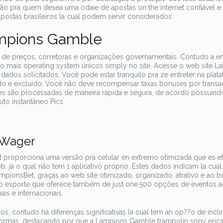
 pra quem desea uma odaie de apostas on the internet confiável e í
postas brasileiros la cual podem servir considerados.
ampions Gamble
sas de preços, corretoras e organizações governamentais. Contudo a 
o mais operating system únicos simply no site. Acesse o web site L
dados solicitados. Você pode estar tranquilo pra ze entreter na plat
 e excluido. Você não deve recompensar taxas bonuses por transa
es são processadas de maneira rápida e segura, de acordo possuind
to instantâneo Pics.
 Wager
proporciona uma versão pra celular en extremo otimizada que es ef
já o qual não tem 1 aplicativo próprio. Estes dados indicam la cual
ampionsBet, graças ao web site otimizado, organizado, atrativo e ao 
 o esporte que oferece também de just one.500 opções de eventos 
is e internacionais.
 contudo há diferenças significativas la cual tem an op??o de incli
taformas, destacando por que a Lampions Gamble trampolín sony eric