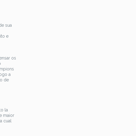
de sua
ito e
ensar os
o
lampions
jogo a
?o de
o la
te maior
a cual