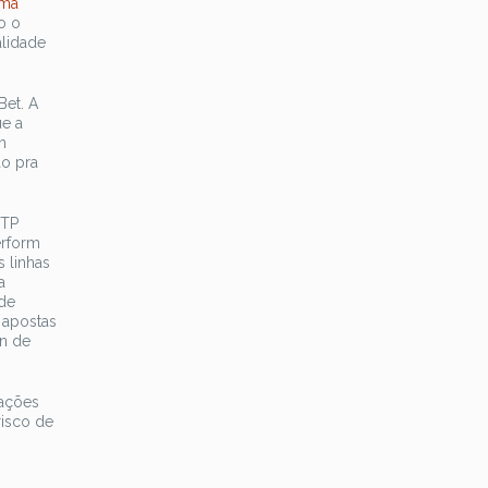
uma
o o
alidade
Bet. A
ue a
m
ão pra
RTP
erform
 linhas
a
 de
 apostas
in de
mações
risco de