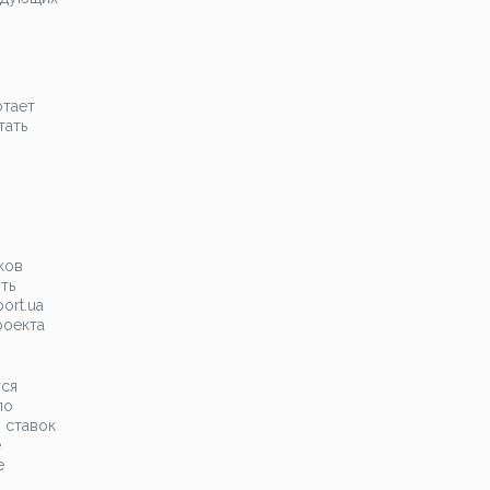
отает
тать
ков
ть
ort.ua
роекта
тся
по
 ставок
е
е