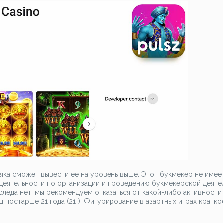
яка сможет вывести ее на уровень выше. Этот букмекер не имее
деятельности по организации и проведению букмекерской деяте
следа нет, мы рекомендуем отказаться от какой-либо активности 
 постарше 21 года (21+). Фигурирование в азартных играх кратко