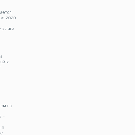
гается
вро 2020
й
ие лиги
м
сайта
т
чем на
а –
 в
не