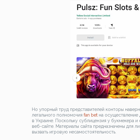
Но упорный труд представителей конторы наверн
легального полномочия
fan bet
на осуществление 
в Украине. Поскольку сублицензия у букмекера и 
веб-сайте. Материалы сайта предназначены для лиц
вызвать игровую несамостоятельность.