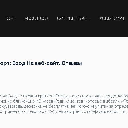
HOME
ABOUT UCB
UCBICBIT’2026
SUBMISSION
орт: Вход На веб-сайт, Отзывы
ства будут списаны краткое. Ежели тариф проиграет, средства б
течение ближайших 48 часов. Ради клиентов, которые выбрали «Ф
ку. Правда, девчонка не бесплатна, ее можно «‎купить» за опре
00 гривен со страховкой 100% на экспресс с коэффициентом 1.8,