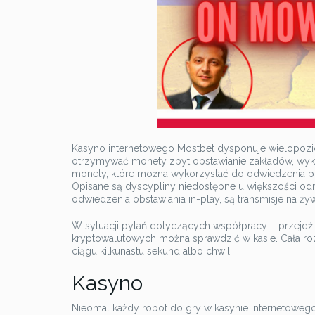
Kasyno internetowego Mostbet dysponuje wielopozi
otrzymywać monety zbyt obstawianie zakładów, wy
monety, które można wykorzystać do odwiedzenia po
Opisane są dyscypliny niedostępne u większości o
odwiedzenia obstawiania in-play, są transmisje na 
W sytuacji pytań dotyczących współpracy – przejdź 
kryptowalutowych można sprawdzić w kasie. Cała roz
ciągu kilkunastu sekund albo chwil.
Kasyno
Nieomal każdy robot do gry w kasynie internetow