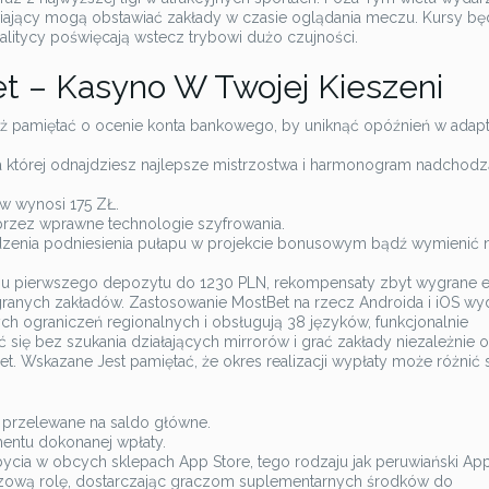
iający mogą obstawiać zakłady w czasie oglądania meczu. Kursy b
nalitycy poświęcają wstecz trybowi dużo czujności.
et – Kasyno W Twojej Kieszeni
eż pamiętać o ocenie konta bankowego, by uniknąć opóźnień w adapt
a której odnajdziesz najlepsze mistrzostwa i harmonogram nadchod
 wynosi 175 ZŁ.
przez wprawne technologie szyfrowania.
zenia podniesienia pułapu w projekcie bonusowym bądź wymienić 
su pierwszego depozytu do 1230 PLN, rekompensaty zbyt wygrane 
ranych zakładów. Zastosowanie MostBet na rzecz Androida i iOS wyd
h ograniczeń regionalnych i obsługują 38 języków, funkcjonalnie
ć się bez szukania działających mirrorów i grać zakłady niezależnie 
t. Wskazane Jest pamiętać, że okres realizacji wypłaty może różnić 
przelewane na saldo główne.
entu dokonanej wpłaty.
ycia w obcych sklepach App Store, tego rodzaju jak peruwiański App
czową rolę, dostarczając graczom suplementarnych środków do