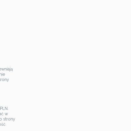
ewniają
nie
trony
 PLN.
ać w
o strony
ość