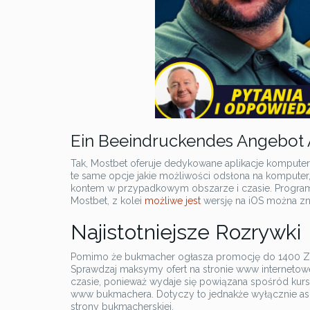
Ein Beeindruckendes Angebot 
Tak, Mostbet oferuje dedykowane aplikacje kompute
te same opcje jakie możliwości odsłona na komputer,
kontem w przypadkowym obszarze i czasie. Program 
Mostbet, z kolei
możliwe jest
wersję na iOS można zn
Najistotniejsze Rozrywki
Pomimo że bukmacher ogłasza promocję do 1400 ZŁ, 
Sprawdzaj maksymy ofert na stronie www interneto
czasie, ponieważ wydaje się powiązana spośród kurs
www bukmachera. Dotyczy to jednakże wyłącznie asp
strony bukmacherskiej.