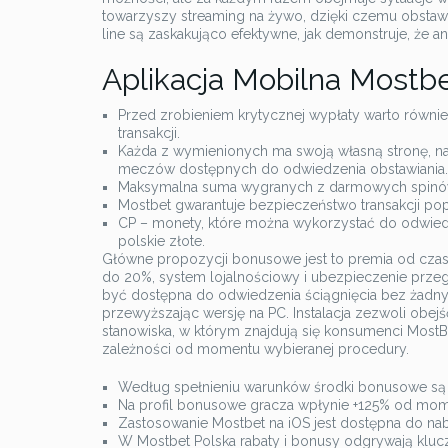
towarzyszy streaming na żywo, dzięki czemu obstaw
line są zaskakująco efektywne, jak demonstruje, że a
Aplikacja Mobilna Mostb
Przed zrobieniem krytycznej wypłaty warto równi
transakcji.
Każda z wymienionych ma swoją własną stronę, n
meczów dostępnych do odwiedzenia obstawiania.
Maksymalna suma wygranych z darmowych spinów
Mostbet gwarantuje bezpieczeństwo transakcji po
CP – monety, które można wykorzystać do odwied
polskie złote.
Główne propozycji bonusowe jest to premia od cza
do 20%, system lojalnościowy i ubezpieczenie przeg
być dostępna do odwiedzenia ściągnięcia bez żadnyc
przewyższając wersję na PC. Instalacja zezwoli obejś
stanowiska, w którym znajdują się konsumenci MostBe
zależności od momentu wybieranej procedury.
Według spełnieniu warunków środki bonusowe są 
Na profil bonusowe gracza wpłynie +125% od mom
Zastosowanie Mostbet na iOS jest dostępna do nab
W Mostbet Polska rabaty i bonusy odgrywają klu