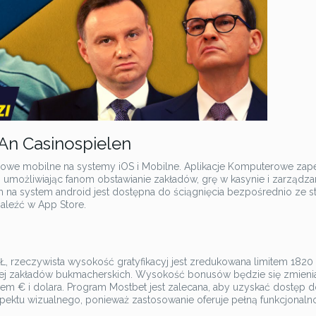
An Casinospielen
rowe mobilne na systemy iOS i Mobilne. Aplikacje Komputerowe zap
 umożliwiając fanom obstawianie zakładów, grę w kasynie i zarządza
na system android jest dostępna do ściągnięcia bezpośrednio ze s
aleźć w App Store.
rzeczywista wysokość gratyfikacyj jest zredukowana limitem 1820
wej zakładów bukmacherskich. Wysokość bonusów będzie się zmieni
em € i dolara. Program Mostbet jest zalecana, aby uzyskać dostęp d
ektu wizualnego, ponieważ zastosowanie oferuje pełną funkcjonaln