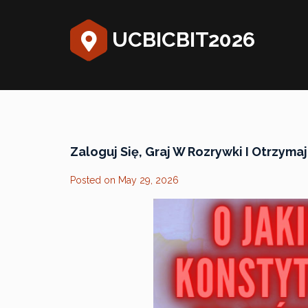
UCBICBIT2026
Zaloguj Się, Graj W Rozrywki I Otrzyma
Posted on
May 29, 2026