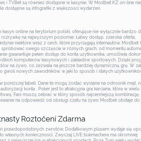
 i TVBet są również dostępne w kasynie. W Mostbet KZ on-line ni
e dostępne są infografiki z większości wydarzeń.
asyn online na terytorium polski, oferujące nie wyłącznie bardzo 
i rozrywkę na najwyższym poziomie. Łatwy dostęp, szeroka oferta,
jedynie niektóre wraz z cech, które przyciągają internautów. Mostbet
 chcą spróbować swego szczęścia w różnych grach, od momentu auto
anie gwarantuje pełen dostęp do konta użytkownika, umożliwia doko
szystkich komputerów kasynowych i zakładów sportowych. Dzięki pr
adów na żywo, co zezwala na jeszcze bardziej dynamiczną grę. W za
gwoli nowych zawodników, w jaki to sposób i stałych użytkownikó
 w poniższej tabeli. Dane te mogą zostać wysłane na odnośnik mejl, 
utoryzacji konta . Poker jest to atrakcyjna gra karciana, która w wielu
ortową. Fani muszą zebrać w który sposób najcenniejszą kombinację,
zekiwanie na odpowiedź od obsługi czatu na żywo Mostbet obstaje do
tnasty Roztočení Zdarma
pień prawdopodobnych zwrotów. Dodatkowym plusem wydaje się opc
o własnych konieczności. Zwyczaj LIVE bukmachera ma skromniej
az z najwyższej ligi w atrakcyjnych sportach. Poza Tym wielu wyda