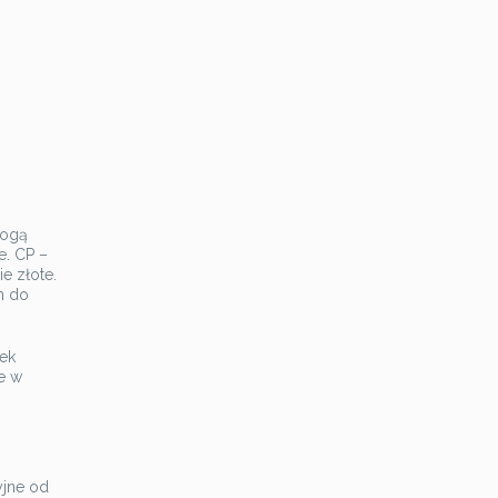
mogą
. CP –
e złote.
h do
tek
e w
yjne od