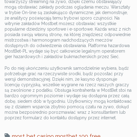
towarzyszy streaming na żywo, dzięki czemu obstawiający
mogą obstawiać zakłady podczas oglądania meczu. Warsztaty
w trybie On-line są zaskakująco dynamiczne, jak demonstruje,
że analitycy poświęcają temu trybowi sporo czujności. Na
witrynie zakładów Mostbet możesz obstawiać wszystkie
popularne dziedziny sportowe i e-sportowe. Każda wraz z nich
posiada swoją własną stronę, na której znajdziesz odpowiednie
mistrzostwa i harmonogram nadchodzących meczów
dostępnych do odwiedzenia obstawiania. Platforma hazardowa
MostBet-PL wydaje się być całkowicie legalnym operatorem
gier hazardowych i zakładów bukmacherskich przez Sieć.
Po do niej ukończeniu użytkownik samodzielnie wybiera, bądź
potrzebuje grać na rzeczywiste środki, bądź pozostać przy
wersji demonstracyjnej. Dzięki nim, że kasyno dysponuje
licencję cypryjską, wszelkie wygrane na rzecz naszych graczy
są zwolnione z podatku. Obsługa kontrahenta w MostBet stoi na
bardzo ogromnym poziomie i wydaje się dostępna przez całą
dobę, siedem dób w tygodniu. Użytkownicy mogą kontaktować
się z działem wsparcia zbytnio pomocą czatu na żywo, dokąd
można bezpośrednio porozmawiać wraz z konsultantem lub
poprzez formularz do kontaktu dostępny przez internet.
most bet casino
,
mostbet 100 free