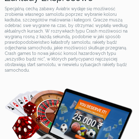
Specjalną cechą zabawy Aviatrix wydaje się możliwość
zrobienia własnego samolotu poprzez wybranie koloru
kadłuba, szczegółów malowania i kategorii. Gracze muszą
odebrać swe wygrane na czas, by otrzymać wypłatę według
aktualnych kursach. W rozrywkach typu Crash możliwości na
wygraną rosną z każdą sekundą, podobnie w jaki sposób
prawdopodobieństwo katastrofy samolotu, rakiety bądź
odjechania samochodu, jakie możliwości skutkuje przegraną.
Crash games to nowa jakość konsol hazardowych typu
„wszystko bądź nic”, w których partycypanci najczęściej
obstawiają start samolotu, w niewielu sytuacjach rakiety bądź
samochodu.