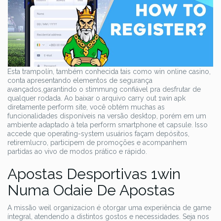
Esta trampolín, também conhecida tais como win online casino,
conta apresentando elementos de segurança
avançados,garantindo o stimmung confiável pra desfrutar de
qualquer rodada. Ao baixar o arquivo carry out 1win apk
diretamente perform site, você obtém muchas as
funcionalidades disponíveis na versão desktop, porém em um
ambiente adaptado à tela perform smartphone et capsule. Isso
accede que operating-system usuários façam depósitos,
retiremlucro, participem de promoções e acompanhem
partidas ao vivo de modos prático e rápido.
Apostas Desportivas 1win
Numa Odaie De Apostas
A missão weil organizacion é otorgar uma experiência de game
íntegral, atendendo a distintos gostos e necessidades. Seja nos