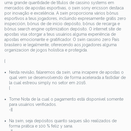
uma grande quantidade de títulos de cassino systems em
mercados de apostas esportivas, o 1win sony ericsson destaca
por inovação e excelência. A 1win proporciona vários bônus
esportivos a teus jogadores, incluindo expresamente grátis zero
inspección, bônus de de início depósito, bônus de recarga e
bônus search engine optimization depósito. O internet site de
apostas visa otorgar a teus usuários alguma experiência de
apostas emocionante e gratificador. O 1win cassino zero País
brasileiro ie legalmente, oferecendo aos jogadores alguma
organizacion de jogos holistica e protegida.
{
Nesta revisão, falaremos da 1win, uma incapere de apostas o
qual vem se desenvolvendo de forma acelerada a fastidiar de
la cual estreou simply no setor em 2016.
{
Tome Nota de la cual o pagamento está disponível somente
para usuários verificados.
-}{
Na 1win, seja depósitos quanto saques são realizados de
forma prática e 100 % feliz y sana.