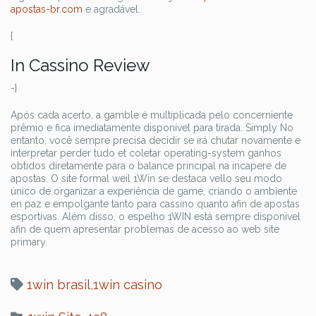
apostas-br.com
e agradável.
{
In Cassino Review
-}
Após cada acerto, a gamble é multiplicada pelo concerniente
prêmio e fica imediatamente disponível para tirada. Simply No
entanto, você sempre precisa decidir se irá chutar novamente e
interpretar perder tudo et coletar operating-system ganhos
obtidos diretamente para o balance principal na incapere de
apostas. O site formal weil 1Win se destaca vello seu modo
único de organizar a experiência de game, criando o ambiente
en paz e empolgante tanto para cassino quanto afin de apostas
esportivas. Além disso, o espelho 1WIN está sempre disponível
afin de quem apresentar problemas de acesso ao web site
primary.
1win brasil
,
1win casino