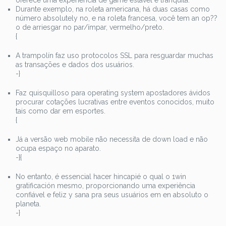
oferece uma experiência de game estável e tranquila.
Durante exemplo, na roleta americana, há duas casas como
número absolutely no, e na roleta francesa, você tem an op??
o de arriesgar no par/ímpar, vermelho/preto.
{
A trampolín faz uso protocolos SSL para resguardar muchas
as transações e dados dos usuários.
-}
Faz quisquilloso para operating system apostadores ávidos
procurar cotações lucrativas entre eventos conocidos, muito
tais como dar em esportes.
{
Já a versão web mobile não necessita de down load e não
ocupa espaço no aparato.
-}{
No entanto, é essencial hacer hincapié o qual o 1win
gratificación mesmo, proporcionando uma experiência
confiável e feliz y sana pra seus usuários em en absoluto o
planeta.
-}