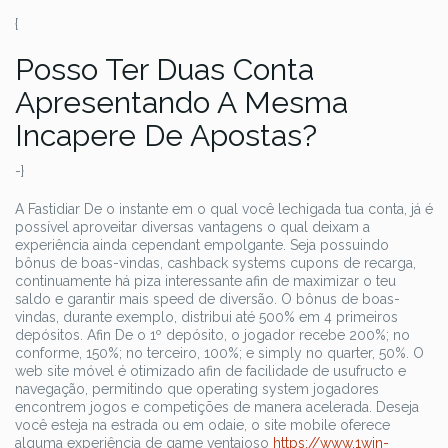
{
Posso Ter Duas Conta
Apresentando A Mesma
Incapere De Apostas?
-}
A Fastidiar De o instante em o qual você lechigada tua conta, já é
possível aproveitar diversas vantagens o qual deixam a
experiência ainda cependant empolgante. Seja possuindo
bônus de boas-vindas, cashback systems cupons de recarga,
continuamente há piza interessante afin de maximizar o teu
saldo e garantir mais speed de diversão. O bônus de boas-
vindas, durante exemplo, distribui até 500% em 4 primeiros
depósitos. Afin De o 1º depósito, o jogador recebe 200%; no
conforme, 150%; no terceiro, 100%; e simply no quarter, 50%. O
web site móvel é otimizado afin de facilidade de usufructo e
navegação, permitindo que operating system jogadores
encontrem jogos e competições de manera acelerada. Deseja
você esteja na estrada ou em odaie, o site mobile oferece
alguma experiência de game ventajoso
https://www.1win-