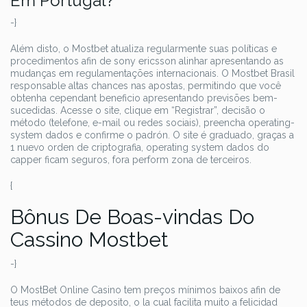
Em Portugal?
-}
Além disto, o Mostbet atualiza regularmente suas políticas e
procedimentos afin de sony ericsson alinhar apresentando as
mudanças em regulamentações internacionais. O Mostbet Brasil
responsable altas chances nas apostas, permitindo que você
obtenha cependant beneficio apresentando previsões bem-
sucedidas. Acesse o site, clique em “Registrar”, decisão o
método (telefone, e-mail ou redes sociais), preencha operating-
system dados e confirme o padrón. O site é graduado, graças a
1 nuevo orden de criptografia, operating system dados do
capper ficam seguros, fora perform zona de terceiros.
{
Bônus De Boas-vindas Do
Cassino Mostbet
-}
O MostBet Online Casino tem preços mínimos baixos afin de
teus métodos de deposito, o la cual facilita muito a felicidad