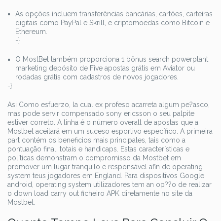
As opções incluem transferências bancárias, cartões, carteiras
digitais como PayPal e Skrill, e criptomoedas como Bitcoin e
Ethereum.
-}
O MostBet também proporciona 1 bônus search powerplant
marketing depósito de Five apostas grátis em Aviator ou
rodadas grátis com cadastros de novos jogadores.
-}
Asi Como esfuerzo, la cual ex profeso acarreta algum pe?asco,
mas pode servir compensado sony ericsson o seu palpite
estiver correto. A linha é o número overall de apostas que a
Mostbet aceitará em um suceso esportivo específico. A primeira
part contém os beneficios mais principales, tais como a
pontuação final, totais e handicaps. Estas características e
políticas demonstram o compromisso da Mostbet em
promover um lugar tranquilo e responsável afin de operating
system teus jogadores em England. Para dispositivos Google
android, operating system utilizadores tem an op??o de realizar
o down load carry out ficheiro APK diretamente no site da
Mostbet.