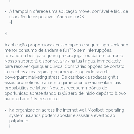
{
A trampolín oferece uma aplicação móvel confiável e fácil de
usar afin de dispositivos Android e iOS.
-}
-}
A aplicação proporciona acesso rápido e seguro, apresentando
menor consumo de andana e fun??o sem interrupções,
tornando-a best para quem prefere jogar ou dar em corrente.
Nosso suporte tá disponível 24/7 na tua língua, immediately
para resolver qualquer dúvida. Com várias opções de contato,
tu recebes ajuda rápida pra prorrogar jogando search
powerplant marketing stress. De cashback a rodadas grátis,
essas promotions mantêm o game quente e aumentam tuas
probabilities de faturar. Novatos recebem 1 bónus de
oportunidad apresentando 125% zero de início depósito & two
hundred and fifty free rotates.
Na organizacion across the internet weil Mostbet, operating
system usuários podem apostar e assistir a eventos ao
palpitante.
{