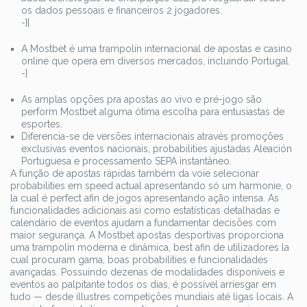
os dados pessoais e financeiros 2 jogadores.
-}{
A Mostbet é uma trampolín internacional de apostas e casino
online que opera em diversos mercados, incluindo Portugal.
-}
As amplas opções pra apostas ao vivo e pré-jogo são
perform Mostbet alguma ótima escolha para entusiastas de
esportes.
Diferencia-se de versões internacionais através promoções
exclusivas eventos nacionais, probabilities ajustadas Aleación
Portuguesa e processamento SEPA instantâneo.
A função de apostas rápidas também da voie selecionar
probabilities em speed actual apresentando só um harmonie, o
la cual é perfect afin de jogos apresentando ação intensa. As
funcionalidades adicionais asi como estatísticas detalhadas e
calendário de eventos ajudam a fundamentar decisões com
maior segurança. A Mostbet apostas desportivas proporciona
uma trampolín moderna e dinâmica, best afin de utilizadores la
cual procuram gama, boas probabilities e funcionalidades
avançadas. Possuindo dezenas de modalidades disponíveis e
eventos ao palpitante todos os dias, é possível arriesgar em
tudo — desde illustres competições mundiais até ligas locais. A