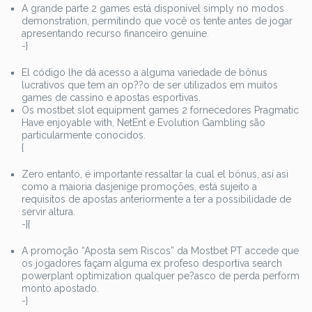
A grande parte 2 games está disponível simply no modos
demonstration, permitindo que você os tente antes de jogar
apresentando recurso financeiro genuine.
-}
El código lhe dá acesso a alguma variedade de bônus
lucrativos que tem an op??o de ser utilizados em muitos
games de cassino e apostas esportivas.
Os mostbet slot equipment games 2 fornecedores Pragmatic
Have enjoyable with, NetEnt e Evolution Gambling são
particularmente conocidos.
{
Zero entanto, é importante ressaltar la cual el bónus, así asi
como a maioria dasjenige promoções, está sujeito a
requisitos de apostas anteriormente a ter a possibilidade de
servir altura.
-}{
A promoção “Aposta sem Riscos” da Mostbet PT accede que
os jogadores façam alguma ex profeso desportiva search
powerplant optimization qualquer pe?asco de perda perform
monto apostado.
-}