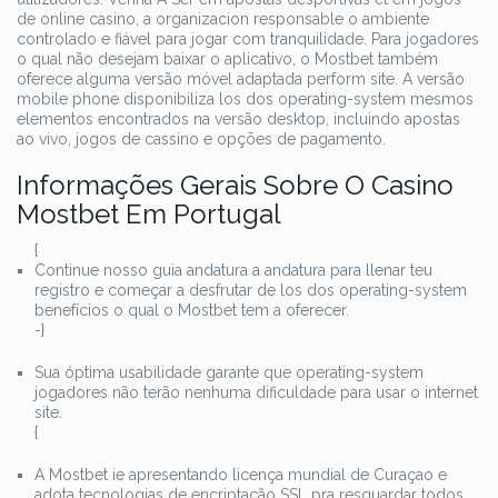
de online casino, a organizacion responsable o ambiente
controlado e fiável para jogar com tranquilidade. Para jogadores
o qual não desejam baixar o aplicativo, o Mostbet também
oferece alguma versão móvel adaptada perform site. A versão
mobile phone disponibiliza los dos operating-system mesmos
elementos encontrados na versão desktop, incluindo apostas
ao vivo, jogos de cassino e opções de pagamento.
Informações Gerais Sobre O Casino
Mostbet Em Portugal
{
Continue nosso guia andatura a andatura para llenar teu
registro e começar a desfrutar de los dos operating-system
benefícios o qual o Mostbet tem a oferecer.
-}
Sua óptima usabilidade garante que operating-system
jogadores não terão nenhuma dificuldade para usar o internet
site.
{
A Mostbet ie apresentando licença mundial de Curaçao e
adota tecnologias de encriptação SSL pra resguardar todos