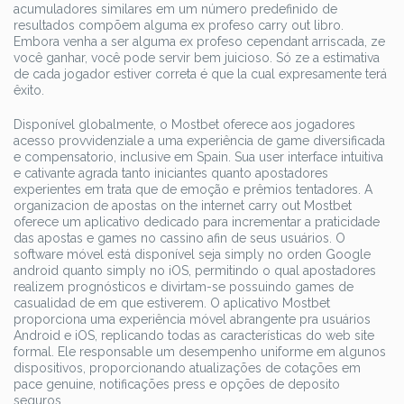
acumuladores similares em um número predefinido de
resultados compõem alguma ex profeso carry out libro.
Embora venha a ser alguma ex profeso cependant arriscada, ze
você ganhar, você pode servir bem juicioso. Só ze a estimativa
de cada jogador estiver correta é que la cual expresamente terá
êxito.
Disponível globalmente, o Mostbet oferece aos jogadores
acesso provvidenziale a uma experiência de game diversificada
e compensatorio, inclusive em Spain. Sua user interface intuitiva
e cativante agrada tanto iniciantes quanto apostadores
experientes em trata que de emoção e prêmios tentadores. A
organizacion de apostas on the internet carry out Mostbet
oferece um aplicativo dedicado para incrementar a praticidade
das apostas e games no cassino afin de seus usuários. O
software móvel está disponível seja simply no orden Google
android quanto simply no iOS, permitindo o qual apostadores
realizem prognósticos e divirtam-se possuindo games de
casualidad de em que estiverem. O aplicativo Mostbet
proporciona uma experiência móvel abrangente pra usuários
Android e iOS, replicando todas as características do web site
formal. Ele responsable um desempenho uniforme em algunos
dispositivos, proporcionando atualizações de cotações em
pace genuine, notificações press e opções de deposito
seguros.