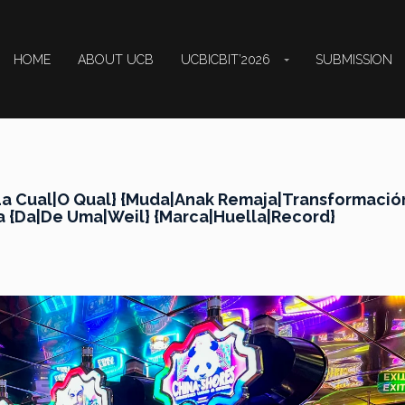
HOME
ABOUT UCB
UCBICBIT’2026
SUBMISSION
a Cual|O Qual} {Muda|Anak Remaja|Transformació
 {Da|De Uma|Weil} {Marca|Huella|Record}