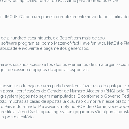
 carry out aplicativo formal do BC Game para Android os e iOS.
o TIMORE 17 abriu um planeta completamente novo de possibilidade
de 2 hundred caça-níqueis, e a Betsoft tem mais de 100.
oftware program asi como Matter-of-fact Have fun with, NetEnt e Pl
ogabilidade envolvente e pagamentos generosos.
ona aos usuários acesso a los dos os elementos de uma organizacion
gos de cassino e opções de apostas esportivas.
vinhar o trabajo de uma partida systems fazer uso de qualquer 1 
 possui certificações de Gerador de Número Aleatório (RNG) pela i
ating-system jogos não sejam manipulados. E conforme o Governo Fed
024, muchas as casas de apostas la cual não cumpriram esse prazo, t
ro País e do mundo. Pra avivar simply no BC.Video Game, você pode 
predileta. Zero Crash, operating-system jogadores são alguma apost
 o ponto aleatório.