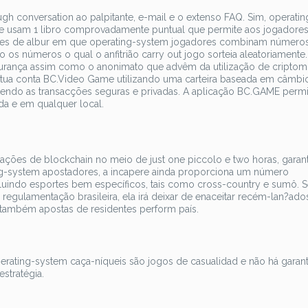
gh conversation ao palpitante, e-mail e o extenso FAQ. Sim, operatin
 usam 1 libro comprovadamente puntual que permite aos jogadores
ames de albur em que operating-system jogadores combinam número
os números o qual o anfitrião carry out jogo sorteia aleatoriamente. 
egurança assim como o anonimato que advêm da utilização de cripto
tua conta BC.Video Game utilizando uma carteira baseada em câmbi
antendo as transacções seguras e privadas. A aplicação BC.GAME permi
da e em qualquer local.
ações de blockchain no meio de just one piccolo e two horas, garan
ing-system apostadores, a incapere ainda proporciona um número
ncluindo esportes bem específicos, tais como cross-country e sumô. S
egulamentação brasileira, ela irá deixar de enaceitar recém-lan?ado
ar também apostas de residentes perform país.
erating-system caça-níqueis são jogos de casualidad e não há garant
stratégia.