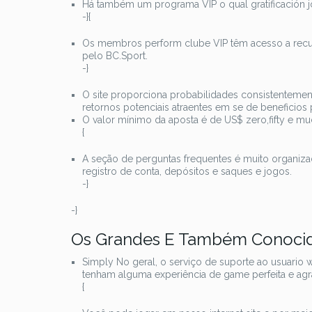
Há também um programa VIP o qual gratificación 
-}{
Os membros perform clube VIP têm acesso a recur
pelo BC.Sport.
-}
O site proporciona probabilidades consistentement
retornos potenciais atraentes em se de beneficios p
O valor mínimo da aposta é de US$ zero,fifty e mu
{
A seção de perguntas frequentes é muito organiz
registro de conta, depósitos e saques e jogos.
-}
-}
Os Grandes E Também Conocid
Simply No geral, o serviço de suporte ao usuario
tenham alguma experiência de game perfeita e agr
{