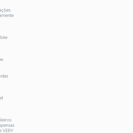
ações.
damente
bile
e.
ostas
et
ileiros
mpensas
be VERY