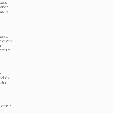
ções
ntando
ósito
moeda
tamentos
em
perform
,
rt é o
olín
média a