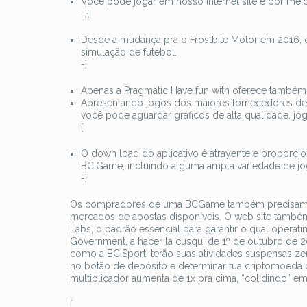
Você pode jogar em nosso internet site e por meio
-}{
Desde a mudança pra o Frostbite Motor em 2016, 
simulação de futebol.
-}
Apenas a Pragmatic Have fun with oferece também 
Apresentando jogos dos maiores fornecedores de s
você pode aguardar gráficos de alta qualidade, j
{
O down load do aplicativo é atrayente e proporci
BC.Game, incluindo alguma ampla variedade de jo
-}
Os compradores de uma BCGame também precisam adi
mercados de apostas disponíveis. O web site também
Labs, o padrão essencial para garantir o qual oper
Government, a hacer la cusqui de 1º de outubro de 2
como a BC.Sport, terão suas atividades suspensas ze
no botão de depósito e determinar tua criptomoeda 
multiplicador aumenta de 1x pra cima, “colidindo” em
{