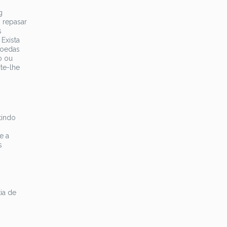
g
 repasar
s
Exista
moedas
o ou
te-lhe
tindo
e a
s
ia de