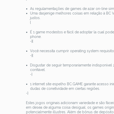
As regulamentações de games de azar on-line simp
Uma dasjenige melhores coisas em relação à BC 
justos.
{
É 1 game modestos e fácil de adoptar la cual po
phone.
-}{
Você necessita cumprir operating system requisit
-}{
Disgustar de seguir temporariamente indisponíve
confiável.
-}
1 internet site espelho BC.GAME garante acesso ini
dudas de conetividade em ciertas regiões.
-}
Estes jogos originais adicionam variedade e são fácei
em desea de alguma coisa desigual, os games orig
potencialmente illustres. Além de bônus de depósit