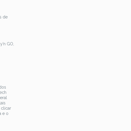
s de
ay’n GO,
dos
Tech
eral
ais
clicar
a e o