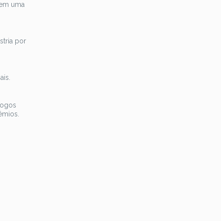
 tem uma
stria por
is.
jogos
êmios.