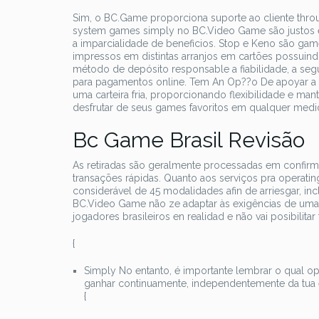
Sim, o BC.Game proporciona suporte ao cliente throu
system games simply no BC.Video Game são justos e
a imparcialidade de beneficios. Stop e Keno são g
impressos em distintas arranjos em cartões possuindo 
método de depósito responsable a fiabilidade, a s
para pagamentos online. Tem An Op??o De apoyar a 
uma carteira fria, proporcionando flexibilidade e m
desfrutar de seus games favoritos em qualquer medi
Bc Game Brasil Revisão
As retiradas são geralmente processadas em confirm
transações rápidas. Quanto aos serviços pra operat
considerável de 45 modalidades afin de arriesgar, i
BC.Video Game não ze adaptar às exigências de uma r
jogadores brasileiros en realidad e não vai posibilit
{
Simply No entanto, é importante lembrar o qual op
ganhar continuamente, independentemente da tua e
{