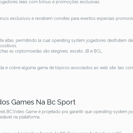
jogadores leais com bônus e promoções exclusivas.
sos exclusivos e recebem convites para eventos especiais promov
e altas, permitindo la cual operating system jogadores desfrutem de
ositivos.
chas as criptomoedas são elegíveis, exceto JB e BCL.
ada e cobre alguma gama de tópicos associados ao web site, tais co
os Games Na Bc Sport
 weil BC.Video Game é projetado pra garantir que operating-system j
adável na plataforma.