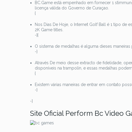
BC.Game está empenhado em fornecer 1 stimmung d
licença válida do Governo de Curaçao.
{
Nos Dias De Hoje, o Internet Golf Ball é 1 tipo de 
2K Game titles.
-}{
O sistema de medalhas é alguma dieses maneiras 
-}
Através De meio desse extracto de fidelidade, op
disponíveis na trampolín, e essas medalhas podem
{
Existem várias maneiras de entrar em contato po
-}
-}
Site Oficial Perform Bc Video 