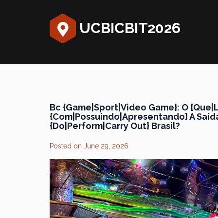
UCBICBIT2026
Bc {Game|Sport|Video Game}: O {Que|L
{Com|Possuindo|Apresentando} A Saída
{Do|Perform|Carry Out} Brasil?
Posted on
June 29, 2026