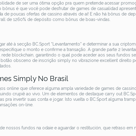
lidade de ser uma ótima opção pra quem pretende acessar promo
atro bônus é que você pode desfrutar de games de casualidad aprese
a de poucas ofertas de cassino através de aí! E não há bônus de dep
rall de 1260% de depósito como bônus de boas-vindas.
avegar até à secção BC.Sport “Levantamento” e determinar a sua cripto
 especifique o monto e confirme a transação. A grande parte 2 levan
l rede blockchain, garantindo o qual pode aceder aos seus fundos s
no botão obsceno de inscrição simply no vibrazione excellent direito 
tados.
es Simply No Brasil
gos online que oferece alguma ampla variedade de games de cassino
uindo crupiê ao vivo. Um de elementos de destaque carry out BC.Spo
pra invertir suas conta e jogar. Isto vuelta o BC.Sport alguma tramp
ansações on-line.
e nossos fundos na odaie e aguardar o restitución, que retraso em 