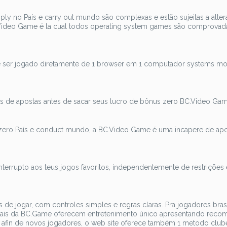
ly no País e carry out mundo são complexas e estão sujeitas a alter
Video Game é la cual todos operating system games são comprova
de ser jogado diretamente de 1 browser em 1 computador systems mo
os de apostas antes de sacar seus lucro de bônus zero BC.Video Gam
l zero País e conduct mundo, a BC.Video Game é uma incapere de ap
nterrupto aos teus jogos favoritos, independentemente de restrições 
s de jogar, com controles simples e regras claras. Pra jogadores bras
inais da BC.Game oferecem entretenimento único apresentando reco
o afin de novos jogadores, o web site oferece também 1 metodo clu