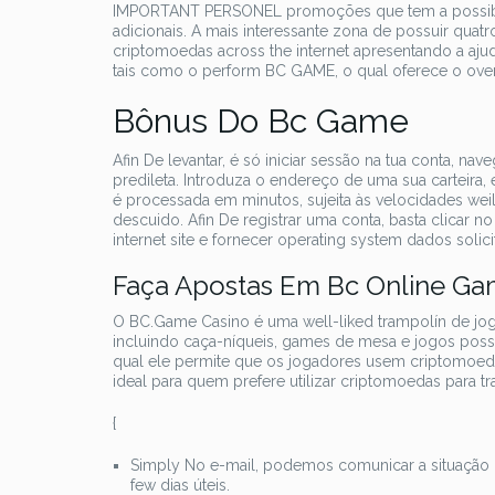
IMPORTANT PERSONEL promoções que tem a possibi
adicionais. A mais interessante zona de possuir qu
criptomoedas across the internet apresentando a ajud
tais como o perform BC GAME, o qual oferece o ove
Bônus Do Bc Game
Afin De levantar, é só iniciar sessão na tua conta, n
predileta. Introduza o endereço de uma sua carteira,
é processada em minutos, sujeita às velocidades wei
descuido. Afin De registrar uma conta, basta clicar 
internet site e fornecer operating system dados solici
Faça Apostas Em Bc Online Gam
O BC.Game Casino é uma well-liked trampolín de jo
incluindo caça-níqueis, games de mesa e jogos poss
qual ele permite que os jogadores usem criptomoedas 
ideal para quem prefere utilizar criptomoedas para tr
{
Simply No e-mail, podemos comunicar a situação d
few dias úteis.