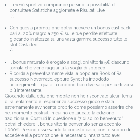
Il menù sportivo comprende persino la possibilità di
consultare Statistiche aggiornate e Risultati Live.
-}{
Con questa promozione potrai ricevere un bonus cashback
pari al 20% magro a 250 € sulle tue perdite effettuate
giocando in altezza su una vasta gamma successo tutte le
slot Cristaltec.
-}
Il bonus maturato è erogato a scaglioni vittoria 5€ ciascuno
tornata che viene raggiunta la soglia di sblocco.
Ricorda a preventivamente vista la popolare Book of Ra
successo Novomatic, eppure Synot ha introdotto
accorgimenti il quale la rendono ben diversa e per certi versi
più interessante.
Giocando dalla edizione mobile non ho riscontrato alcun tema
di rallentamento e l’esperienza successo gioco è stata
estremamente avvincente proprio come possiamo asserire che
nel momento costruiti in cui ho collaudato la edizione
tradizionale. Costruiti In questione a “7 di solito benvenuto”
potrai chiedere il bonus vittoria benvenuto senza acconto
1.000€. Persino osservando la codesto caso, con lo scopo di
accedere alla promozione, è necessario innanzitutto aver