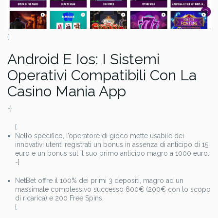
{
Android E Ios: I Sistemi
Operativi Compatibili Con La
Casino Mania App
-}
{
Nello specifico, l’operatore di gioco mette usabile dei
innovativi utenti registrati un bonus in assenza di anticipo di 15
euro e un bonus sul il suo primo anticipo magro a 1000 euro.
-}
NetBet offre il 100% dei primi 3 depositi, magro ad un
massimale complessivo successo 600€ (200€ con lo scopo
di ricarica) e 200 Free Spins.
{