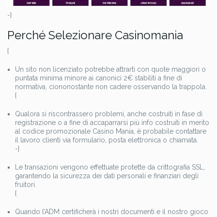
-}
Perché Selezionare Casinomania
{
Un sito non licenziato potrebbe attrarti con quote maggiori o
puntata minima minore ai canonici 2€ stabiliti a fine di
normativa, ciononostante non cadere osservando la trappola.
{
Qualora si riscontrassero problemi, anche costruiti in fase di
registrazione o a fine di accaparrarsi più info costruiti in merito
al codice promozionale Casino Mania, è probabile contattare
il lavoro clienti via formulario, posta elettronica o chiamata.
-}
Le transazioni vengono effettuate protette da crittografia SSL,
garantendo la sicurezza dei dati personali e finanziari degli
fruitori.
{
Quando l’ADM certificherà i nostri documenti e il nostro gioco