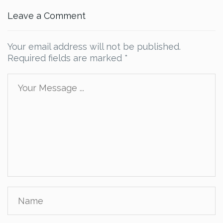
Leave a Comment
Your email address will not be published.
Required fields are marked
*