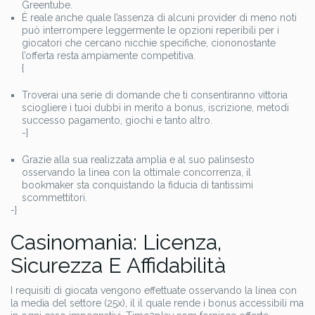
Greentube.
È reale anche quale l’assenza di alcuni provider di meno noti
può interrompere leggermente le opzioni reperibili per i
giocatori che cercano nicchie specifiche, ciononostante
l’offerta resta ampiamente competitiva.
{
Troverai una serie di domande che ti consentiranno vittoria
sciogliere i tuoi dubbi in merito a bonus, iscrizione, metodi
successo pagamento, giochi e tanto altro.
-}
Grazie alla sua realizzata amplia e al suo palinsesto
osservando la linea con la ottimale concorrenza, il
bookmaker sta conquistando la fiducia di tantissimi
scommettitori.
-}
Casinomania: Licenza,
Sicurezza E Affidabilità
I requisiti di giocata vengono effettuate osservando la linea con
la media del settore (25x), il il quale rende i bonus accessibili ma