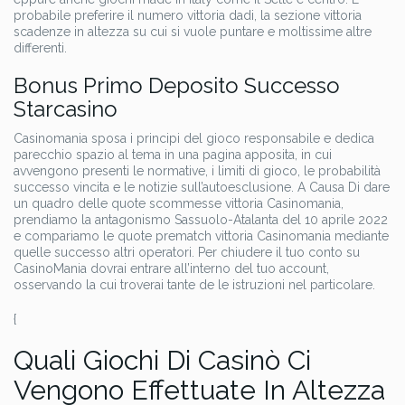
probabile preferire il numero vittoria dadi, la sezione vittoria
scadenze in altezza su cui si vuole puntare e moltissime altre
differenti.
Bonus Primo Deposito Successo
Starcasino
Casinomania sposa i principi del gioco responsabile e dedica
parecchio spazio al tema in una pagina apposita, in cui
avvengono presenti le normative, i limiti di gioco, le probabilità
successo vincita e le notizie sull’autoesclusione. A Causa Di dare
un quadro delle quote scommesse vittoria Casinomania,
prendiamo la antagonismo Sassuolo-Atalanta del 10 aprile 2022
e compariamo le quote prematch vittoria Casinomania mediante
quelle successo altri operatori. Per chiudere il tuo conto su
CasinoMania dovrai entrare all’interno del tuo account,
osservando la cui troverai tante de le istruzioni nel particolare.
{
Quali Giochi Di Casinò Ci
Vengono Effettuate In Altezza