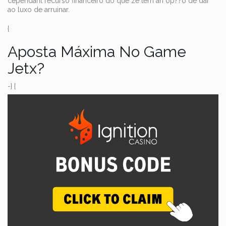
cependant recurso financeiro do que ze tem an op??o de dar
ao luxo de arruinar.
{
Aposta Máxima No Game
Jetx?
-} {