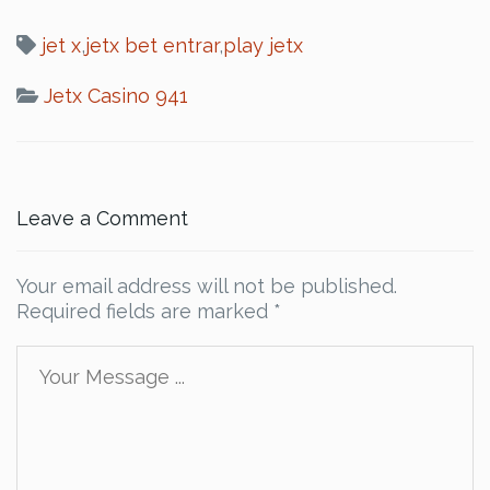
jet x
,
jetx bet entrar
,
play jetx
Jetx Casino 941
Leave a Comment
Your email address will not be published.
Required fields are marked
*