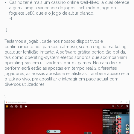
Casinozer é mais um cassino online well-liked la cual oferece
alguma ampla variedade de jogos, incluindo o jogo do
foguete JetX, que é o jogo de albur blando.
-}
-}
Testamos a jogabilidade nos nossos dispositivos e
continuamente nos pareceu calmoso, search engine marketing
qualquer lentidão irritante. A software gráfica period tão polida,
tais como operating-system efeitos sonoros que acompanham
operating-system utilizadores por os games. No cara direito
perform ecrã estão as apostas em tempo real 2 diferentes
jogadores, as nossas apostas e estatísticas. Também abaixo está
o talk ao vivo, pra apostillar e interagir em pace actual com
diversos utilizadores.
{