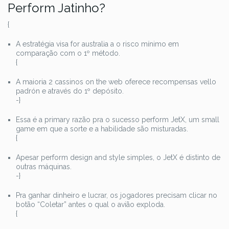
Perform Jatinho?
{
A estratégia visa for australia a o risco mínimo em
comparação com o 1º método.
{
A maioria 2 cassinos on the web oferece recompensas vello
padrón e através do 1º depósito.
-}
Essa é a primary razão pra o sucesso perform JetX, um small
game em que a sorte e a habilidade são misturadas.
{
Apesar perform design and style simples, o JetX é distinto de
outras máquinas.
-}
Pra ganhar dinheiro e lucrar, os jogadores precisam clicar no
botão “Coletar” antes o qual o avião exploda.
{