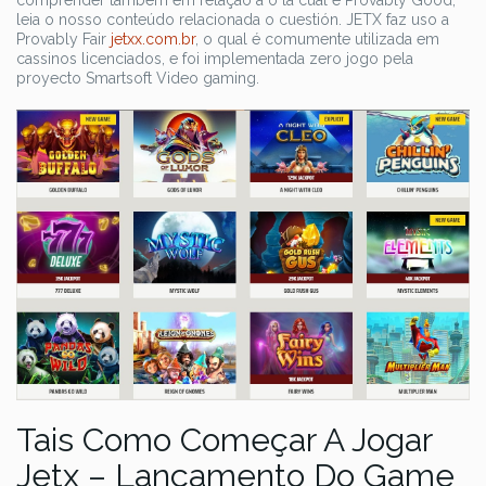
comprender também em relação à o la cual é Provably Good,
leia o nosso conteúdo relacionada o cuestión. JETX faz uso a
Provably Fair
jetxx.com.br
, o qual é comumente utilizada em
cassinos licenciados, e foi implementada zero jogo pela
proyecto Smartsoft Video gaming.
Tais Como Começar A Jogar
Jetx – Lançamento Do Game