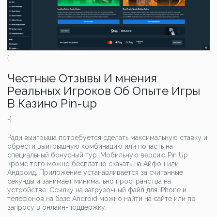
{
Честные Отзывы И мнения
Реальных Игроков Об Опыте Игры
В Казино Pin-up
-}
Ради выигрыша потребуется сделать максимальную ставку и
обрести выигрышную комбинацию или попасть на
специальный бонусный тур. Мобильную версию Pin Up
кроме того можно бесплатно скачать на Айфон или
Андроид. Приложение устанавливается за считанные
секунды и занимает минимально пространства на
устройстве. Ссылку на загрузочный файл для iPhone и
телефонов на базе Android можно найти на сайте или по
запросу в онлайн-поддержку.