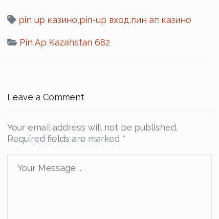
pin up казино
,
pin-up вход
,
пин ап казино
Pin Ap Kazahstan 682
Leave a Comment
Your email address will not be published.
Required fields are marked
*