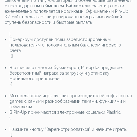
самолетами по типу «Авиатора», и более новые развлечения
с нестандартным геймплеем. Библиотека crash-игр почти
еженедельно пополняется новинками. Официальный Pin-Up
KZ сайт предлагает лицензированные игры, высочайший
ступень безопасности и быстрые выплаты.
{
Покер-рум доступен всем зарегистрированным
пользователям с положительным балансом игрового
счета.
-}{
В отличие от многих букмекеров, Pin-up.kz предлагает
бездепозитный награда за загрузку и установку
мобильного приложения.
-}
Мы предлагаем игры лучших производителей софта pin up
games с самыми разнообразными темами, функциями и
геймплеем.
В Pin-Up принимаются электронные кошельки Piastrix.
{
Нажмите кнопку “Зарегистрироваться” и начните играть.
-}