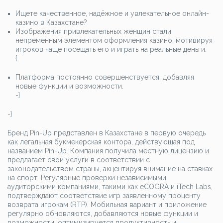
Ищете качественное, надёжное и увлекательное онлайн-
казино в Казахстане?
Изображения привлекательных женщин стали
непременным элементом оформления казино, мотивируя
игроков чаще посещать его и играть на реальные деньги.
{
Платформа постоянно совершенствуется, добавляя
новые функции и возможности.
-}
-}
Бренд Pin-Up представлен в Казахстане в первую очередь
как легальная букмекерская контора, действующая под
названием Pin-Up. Компания получила местную лицензию и
предлагает свои услуги в соответствии с
законодательством страны, акцентируя внимание на ставках
на спорт. Регулярные проверки независимыми
аудиторскими компаниями, такими как eCOGRA и iTech Labs,
подтверждают соответствие игр заявленному проценту
возврата игрокам (RTP). Мобильная вариант и приложение
регулярно обновляются, добавляются новые функции и
возможности, оптимизируется продуктивность и