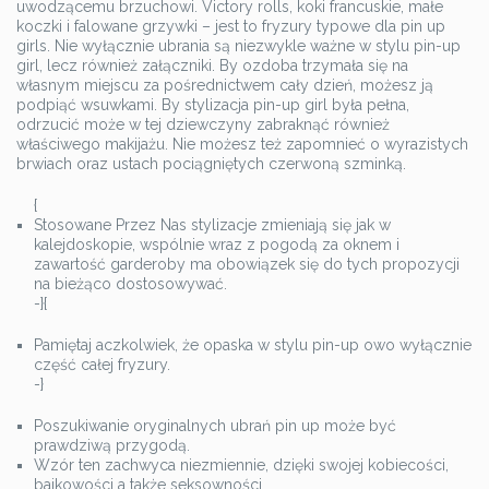
uwodzącemu brzuchowi. Victory rolls, koki francuskie, małe
koczki i falowane grzywki – jest to fryzury typowe dla pin up
girls. Nie wyłącznie ubrania są niezwykle ważne w stylu pin-up
girl, lecz również załączniki. By ozdoba trzymała się na
własnym miejscu za pośrednictwem cały dzień, możesz ją
podpiąć wsuwkami. By stylizacja pin-up girl była pełna,
odrzucić może w tej dziewczyny zabraknąć również
właściwego makijażu. Nie możesz też zapomnieć o wyrazistych
brwiach oraz ustach pociągniętych czerwoną szminką.
{
Stosowane Przez Nas stylizacje zmieniają się jak w
kalejdoskopie, wspólnie wraz z pogodą za oknem i
zawartość garderoby ma obowiązek się do tych propozycji
na bieżąco dostosowywać.
-}{
Pamiętaj aczkolwiek, że opaska w stylu pin-up owo wyłącznie
część całej fryzury.
-}
Poszukiwanie oryginalnych ubrań pin up może być
prawdziwą przygodą.
Wzór ten zachwyca niezmiennie, dzięki swojej kobiecości,
bajkowości a także seksowności.