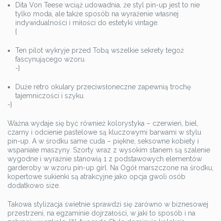
Dita Von Teese wciąż udowadnia, że styl pin-up jest to nie
tylko moda, ale także sposób na wyrażenie własnej
indywidualności i miłości do estetyki vintage.
{
Ten pilot wykryje przed Tobą wszelkie sekrety tegoż
fascynującego wzoru.
-}
Duże retro okulary przeciwsłoneczne zapewnią trochę
tajemniczości i szyku.
-}
Ważna wydaje się być również kolorystyka – czerwień, biel,
czarny i odcienie pastelowe są kluczowymi barwami w stylu
pin-up. A w środku same cuda – piękne, seksowne kobiety i
wspaniałe maszyny. Szorty wraz z wysokim stanem są szalenie
wygodne i wyraźnie stanowią 1 z podstawowych elementów
garderoby w wzoru pin-up girl. Na Ogół marszczone na środku,
kopertowe sukienki są atrakcyjne jako opcja gwoli osób
dodatkowo size.
Takowa stylizacja świetnie sprawdzi się zarówno w biznesowej
przestrzeni, na egzaminie dojrzałości, w jaki to sposób i na