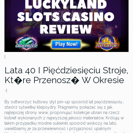
{
Lata 40 I Pięćdziesięciu Stroje,
Kt�re Przenosz� W Okresie
-}
By odtworzyć kultowy styl pin-up spośród lat pięćdziesięciu.,
stwórz sylwetkę klepsydry. Pragniemy pokazać się z jak
najlepszej strony www, proponując kolekcje ubrań na rzecz
kobiet wykonanych z najwyższej jakości materiałów. Królują w
takim przypadku modne sukienki spośród wiskozy na lato,
uwielbiamy je za przewiewność i przyjazność upalnym