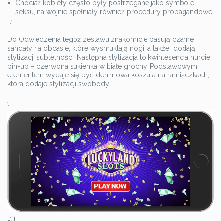
Chociaż kobiety często były postrzegane jako symbole
seksu, na wojnie spełniały również procedury propagandowe.
-}
Do Odwiedzenia tegoż zestawu znakomicie pasują czarne
sandały na obcasie, które wysmuklają nogi, a także dodają
stylizacji subtelności. Następna stylizacja to kwintesencja nurcie
pin-up – czerwona sukienka w białe grochy. Podstawowym
elementem wydaje się być denimowa koszula na ramiączkach,
która dodaje stylizacji swobody.
{
-} {