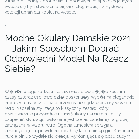
klimatom. Jedną z grono wielu modowych misji szczególnych
wydaje się być stworzenie pięknej, eleganckiej i zmysłowej
kolekcji ubrań dla kobiet na wesele.
{
Modne Okulary Damskie 2021
– Jakim Sposobem Dobrać
Odpowiedni Model Na Rzecz
Siebie?
-}
W�a�nie tego rodzaju zestawienia sprawiaj�, �e kostium
czasy czterdzieści owo dzi� doskona�y wyb�r na eleganckie
imprezy tematyczne, bale przebierane bądź wieczory w wzoru
retro. Naczelna stylizacja to klasyczny zestaw, który
błyskawicznie przywołuje na myśl ikony nurcie pin up. By
uzupełnić stylizację, wskazane jest dodać bandamę na głowę,
zawiązaną w wzoru retro. Ogólna atmosfera sprzyjała
emancypacji i naprawdę narodził się fason pin up girl. Kanonem
nurcie pin up wydaje się kreacja, wyróżniająca się dość dużym,