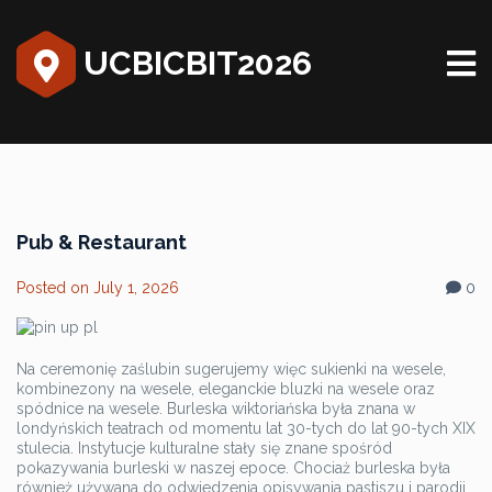
UCBICBIT2026
Pub & Restaurant
Posted on
July 1, 2026
0
Na ceremonię zaślubin sugerujemy więc sukienki na wesele,
kombinezony na wesele, eleganckie bluzki na wesele oraz
spódnice na wesele. Burleska wiktoriańska była znana w
londyńskich teatrach od momentu lat 30-tych do lat 90-tych XIX
stulecia. Instytucje kulturalne stały się znane spośród
pokazywania burleski w naszej epoce. Chociaż burleska była
również używana do odwiedzenia opisywania pastiszu i parodii