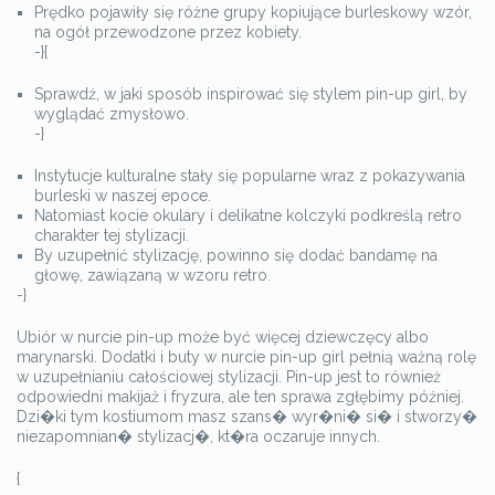
Prędko pojawiły się różne grupy kopiujące burleskowy wzór,
na ogół przewodzone przez kobiety.
-}{
Sprawdź, w jaki sposób inspirować się stylem pin-up girl, by
wyglądać zmysłowo.
-}
Instytucje kulturalne stały się popularne wraz z pokazywania
burleski w naszej epoce.
Natomiast kocie okulary i delikatne kolczyki podkreślą retro
charakter tej stylizacji.
By uzupełnić stylizację, powinno się dodać bandamę na
głowę, zawiązaną w wzoru retro.
-}
Ubiór w nurcie pin-up może być więcej dziewczęcy albo
marynarski. Dodatki i buty w nurcie pin-up girl pełnią ważną rolę
w uzupełnianiu całościowej stylizacji. Pin-up jest to również
odpowiedni makijaż i fryzura, ale ten sprawa zgłębimy później.
Dzi�ki tym kostiumom masz szans� wyr�ni� si� i stworzy�
niezapomnian� stylizacj�, kt�ra oczaruje innych.
{