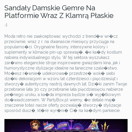
Sandały Damskie Gemre Na
Platformie Wraz Z Klamrą Płaskie
-}
Moda retro nie zaakceptować wychodzi z trend�w wr�cz
przeciwnie, wraz z r. na dwanaście miesięcy przyciąga na
popularno�ci. Oryginalne fasony, intensywne kolory i
suplementy w klimacie pin-up sprawiaj�, �e ka�dy kostium
nabiera indywidualnego stylu. W tej sektora wyszukasz
zar�wno eleganckie stroje inspirowane gwiazdami kina, jak i
humorystyczne stylizacje idealne na taneczne szale�stwo.
Mo�esz r�wnie� udekorowa� przestrze� wok� siebi
dzi�ki dekoracjom w wzoru lat czterdzieści i pięćdziesiąt i
stworzy� autentyczny nastrój dawnych lat. Dzi�ki zanim Twoje
przebranie lata 30 czy przebranie lata pięćdziesięciu nabierze
pe�nego uroku, a ka�da impreza będzie si� wyj�tkowym
do�wiadczeniem. W PartyBox.pl wiemy, �e detale maj�
znaczenie toteż nasze oferty pozwalaj� stworzy� stylizacje
spośród dusz�, kt�re wyr�ni� Ci� na ka�dym parkiecie.