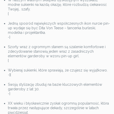
W naszym własnym sklepiku dyskusyjnym wyszukasz
modne sukienki na każdą okazję, które rozbudzą ciekawość
Twojej… szafy.
{
Jedną spośród największych współczesnych ikon nurcie pin-
up wydaje się być Dita Von Teese – tancerka burleski,
modelka i projektantka.
-}
Szorty wraz z ogromnym stanem są szalenie komfortowe i
zdecydowanie stanowią jeden wraz z zasadniczych
elementów garderoby w wzoru pin-up girl.
{
Wybieraj sukienki, które sprawiają, że czujesz się wyjątkowo.
-}{
Swoją stylizację zbuduj na bazie kluczowych elementów
garderoby z lat 30.
-}
XX wieku i błyskawicznie zyskał ogromną popularność, która
trwała przez następujące dekady, szczególnie w latach
pięćdziesiąt.