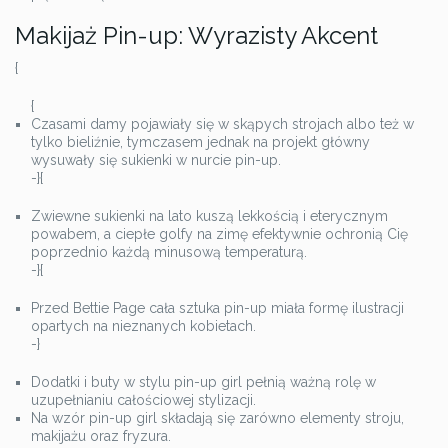
Makijaż Pin-up: Wyrazisty Akcent
{
{
Czasami damy pojawiały się w skąpych strojach albo też w
tylko bieliźnie, tymczasem jednak na projekt główny
wysuwały się sukienki w nurcie pin-up.
-}{
Zwiewne sukienki na lato kuszą lekkością i eterycznym
powabem, a ciepłe golfy na zimę efektywnie ochronią Cię
poprzednio każdą minusową temperaturą.
-}{
Przed Bettie Page cała sztuka pin-up miała formę ilustracji
opartych na nieznanych kobietach.
-}
Dodatki i buty w stylu pin-up girl pełnią ważną rolę w
uzupełnianiu całościowej stylizacji.
Na wzór pin-up girl składają się zarówno elementy stroju,
makijażu oraz fryzura.