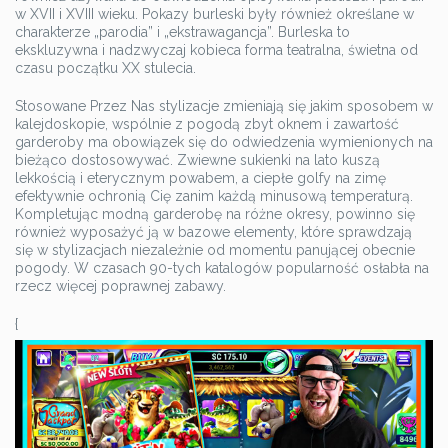
w XVII i XVIII wieku. Pokazy burleski były również określane w
charakterze „parodia” i „ekstrawagancja”. Burleska to
ekskluzywna i nadzwyczaj kobieca forma teatralna, świetna od
czasu początku XX stulecia.
Stosowane Przez Nas stylizacje zmieniają się jakim sposobem w
kalejdoskopie, wspólnie z pogodą zbyt oknem i zawartość
garderoby ma obowiązek się do odwiedzenia wymienionych na
bieżąco dostosowywać. Zwiewne sukienki na lato kuszą
lekkością i eterycznym powabem, a ciepłe golfy na zimę
efektywnie ochronią Cię zanim każdą minusową temperaturą.
Kompletując modną garderobę na różne okresy, powinno się
również wyposażyć ją w bazowe elementy, które sprawdzają
się w stylizacjach niezależnie od momentu panującej obecnie
pogody. W czasach 90-tych katalogów popularność osłabła na
rzecz więcej poprawnej zabawy.
{