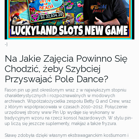
-}
Na Jakie Zajęcia Powinno Się
Chodzić, żeby Szybciej
Przyswajać Pole Dance?
Fason pin up jest określonym wraz z w największym stopniu
charakterystycznych i rozpoznawalnych w modowych
archiwach. Współzałożycielka zespołu Betty Q and Crew, wraz
z którym współpracowała w czasach 2010–2012. Połączenie
urzędowej strony www Pin Up wydaje się wykonany w
tradycyjnym wzoru na rzecz konsol hazardowych. W stylu pin-
up liczą się jeszcze suplementy, makijaż a także fryzura.
Sławę zdobyła dzięki własnym ekstrawaganckim kostiumom i