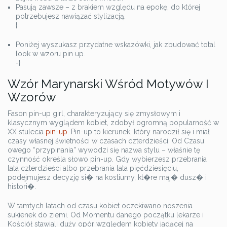
Pasują zawsze – z brakiem względu na epokę, do której
potrzebujesz nawiązać stylizacją.
{
Poniżej wyszukasz przydatne wskazówki, jak zbudować total
look w wzoru pin up.
-}
Wzór Marynarski Wśród Motywów I
Wzorów
Fason pin-up girl, charakteryzujący się zmysłowym i
klasycznym wyglądem kobiet, zdobył ogromną popularność w
XX stulecia
pin-up
. Pin-up to kierunek, który narodził się i miał
czasy własnej świetności w czasach czterdzieści. Od Czasu
owego “przypinania” wywodzi się nazwa stylu – właśnie tę
czynność określa słowo pin-up. Gdy wybierzesz przebrania
lata czterdzieści albo przebrania lata pięćdziesięciu,
podejmujesz decyzję si� na kostiumy, kt�re maj� dusz� i
histori�.
W tamtych latach od czasu kobiet oczekiwano noszenia
sukienek do ziemi. Od Momentu danego początku lekarze i
Kościół stawiali duży opór względem kobiety jadącej na