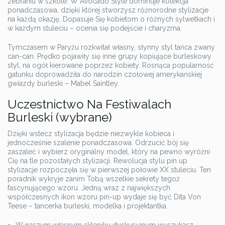
zebraniu w szkole. W Avocado Style dominuje kolekcja
ponadczasowa, dzięki której stworzysz różnorodne stylizacje
na każdą okazję. Dopasuje Się kobietom o różnych sylwetkach i
w każdym stuleciu – ocenia się podejście i charyzma.
Tymczasem w Paryżu rozkwitał własny, słynny styl tańca zwany
can-can. Prędko pojawiły się inne grupy kopiujące burleskowy
styl, na ogół kierowane poprzez kobiety. Rosnąca popularność
gatunku doprowadziła do narodzin czołowej amerykańskiej
gwiazdy burleski – Mabel Saintley.
Uczestnictwo Na Festiwalach
Burleski (wybrane)
Dzięki wstecz stylizacja będzie niezwykle kobieca i
jednocześnie szalenie ponadczasowa. Odrzucić bój się
zaszaleć i wybierz oryginalny model, który na pewno wyróżni
Cię na tle pozostałych stylizacji. Rewolucja stylu pin up
stylizacje rozpoczęła się w pierwszej połowie XX stuleciu. Ten
poradnik wykryje zanim Tobą wszelkie sekrety tegoż
fascynującego wzoru. Jedną wraz z największych
współczesnych ikon wzoru pin-up wydaje się być Dita Von
Teese – tancerka burleski, modelka i projektantka.