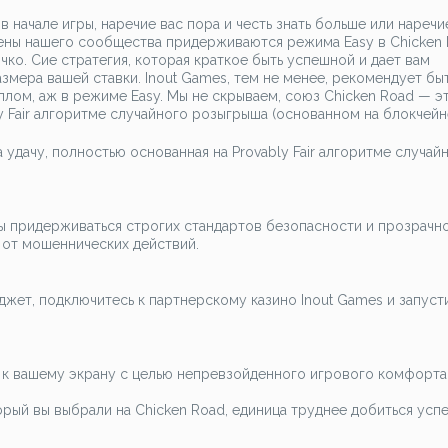
 начале игры, наречие вас пора и честь знать больше или наречи
лены нашего сообщества придерживаются режима Easy в Chicken 
чко. Сие стратегия, которая краткое быть успешной и дает вам
змера вашей ставки. Inout Games, тем не менее, рекомендует бы
лом, аж в режиме Easy. Мы не скрываем, союз Chicken Road — э
ly Fair алгоритме случайного розыгрыша (основанном на блокчейне
 удачу, полностью основанная на Provably Fair алгоритме случай
 придерживаться строгих стандартов безопасности и прозрачно
 от мошеннических действий.
жет, подключитесь к партнерскому казино Inout Games и запуст
к вашему экрану с целью непревзойденного игрового комфорта,
рый вы выбрали на Chicken Road, единица труднее добиться успе