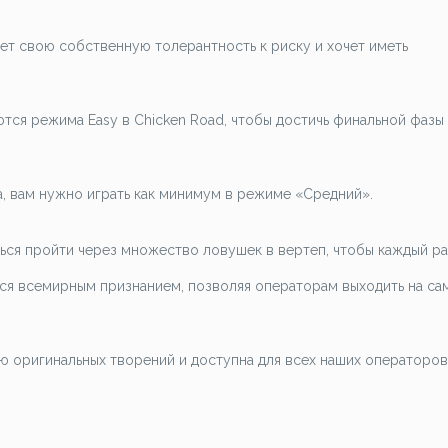
еет свою собственную толерантность к риску и хочет иметь
ся режима Easy в Chicken Road, чтобы достичь финальной фазы 
, вам нужно играть как минимум в режиме «Средний».
ься пройти через множество ловушек в вертеп, чтобы каждый ра
тся всемирным признанием, позволяя операторам выходить на са
ю оригинальных творений и доступна для всех наших операторов