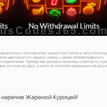
дключитесь к партнерскому казино Inout Games и запустите игр
ески адаптируется к вашему экрану с целью непревзойденного
 подключении. Прежде чем раскрыть несколько советов по игре
вно это игра на удачу, и никто не способен предсказать её резул
 наречие Жареной Курицей!