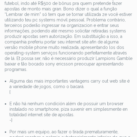
futebol, indo até R$500 de bônus pra quem pretende fazer
apostas de monto mais gran. Bono dizer o qual a função
“Lembrar de mim” só tem que se tornar utilizada ze você estiver
utilizando teu pc systems móvil pessoal. Problema contrário,
terceiros poderão ingressar na organizacion e entrar seus
informações, podendo até mesmo solicitar retiradas systems
produzir apostas sem autorização. Em substituição a isso, a
companhia preferiu portar seu internet site afin de alguma
versão mobile phone muito realizada, apresentando los dos
operating-system serviços funcionando perfeitamente através
de lá. Et possa ser, não é necessário produzir Lampions Gamble
baixar e tão bocado sony ericsson preocupar apresentando
programas.
Alguma das mais importantes vantagens carry out web site é
a variedade de jogos, como o bacará.
{
E não há nenhum condición além de possuir um browser
instalado no smartphone, piza suvenir em simplesmente en
totalidad internet site de apostas.
-}
Por mais um equipo, ao fazer o tirada prematuramente,