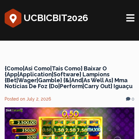
UCBICBIT2026
{Como|Asi Como|Tais Como} Baixar O
{App|Application|Software} Lampions
{Bet|Wager|Gamble} {&|And|As Well As} Mma
Notícias De Foz {Do|Perform|Carry Out} Iguaçu
Posted on
July 2, 2026
0