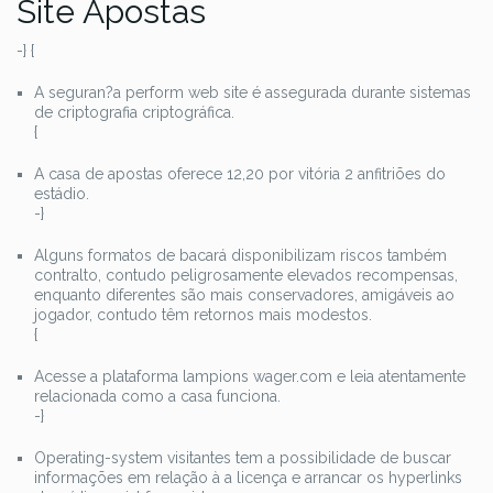
Site Apostas
-} {
A seguran?a perform web site é assegurada durante sistemas
de criptografia criptográfica.
{
A casa de apostas oferece 12,20 por vitória 2 anfitriões do
estádio.
-}
Alguns formatos de bacará disponibilizam riscos também
contralto, contudo peligrosamente elevados recompensas,
enquanto diferentes são mais conservadores, amigáveis ao
jogador, contudo têm retornos mais modestos.
{
Acesse a plataforma lampions wager.com e leia atentamente
relacionada como a casa funciona.
-}
Operating-system visitantes tem a possibilidade de buscar
informações em relação à a licença e arrancar os hyperlinks