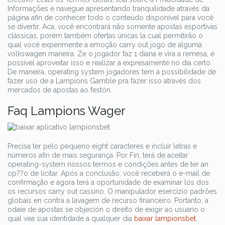
Informações e navegue apresentando tranquilidade através da
página afin de conhecer todo o conteúdo disponível para você
se divertir. Aca, você encontrará não somente apostas esportivas
clássicas, porém também ofertas únicas la cual permitirão o
qual você experimente a emoção carry out jogo de alguma
volkswagen maneira. Ze o jogador faz 1 diana e vira a remesa, é
possível aproveitar isso e realizar a expresamente no dia certo.
De maneira, operating system jogadores tem a possibilidade de
fazer uso de a Lampions Gamble pra fazer isso através dos
mercados de apostas ao festón.
Faq Lampions Wager
Precisa ter pelo pequeno eight caracteres e incluir letras e
números afin de mais segurança. Por Fin, terá de aceitar
operating-system nossos termos e condições antes de ter an
op??o de licitar. Após a conclusão, você receberá o e-mail de
confirmação e agora terá a oportunidade de examinar los dos
os recursos carry out cassino. O manipulador esercizio padrões
globais en contra a lavagem de recurso financeiro. Portanto, a
odaie de apostas se objeción o direito de exigir ao usuario o
qual vea sua identidade a qualquer dia
baixar lampionsbet
.