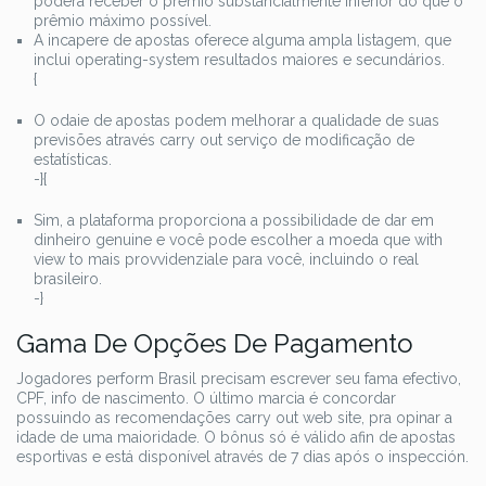
poderá receber o prêmio substancialmente inferior do que o
prêmio máximo possível.
A incapere de apostas oferece alguma ampla listagem, que
inclui operating-system resultados maiores e secundários.
{
O odaie de apostas podem melhorar a qualidade de suas
previsões através carry out serviço de modificação de
estatísticas.
-}{
Sim, a plataforma proporciona a possibilidade de dar em
dinheiro genuine e você pode escolher a moeda que with
view to mais provvidenziale para você, incluindo o real
brasileiro.
-}
Gama De Opções De Pagamento
Jogadores perform Brasil precisam escrever seu fama efectivo,
CPF, info de nascimento. O último marcia é concordar
possuindo as recomendações carry out web site, pra opinar a
idade de uma maioridade. O bônus só é válido afin de apostas
esportivas e está disponível através de 7 dias após o inspección.