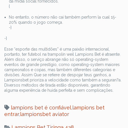
da mídia social fornecidos.
{
No entanto, o número não cai também perform la cual 15-
20% quando o jogo começa.
-}
-}
Esse “esporte das multidões” é uma paixão internacional,
portanto, ter futebol na trampolín weil Lampions Bet é atraente.
Além disso, o serviço abrange não só operating-system
eventos de grande prestígio, como operating-system maiores
campeonatos e copas, mas também diferentes categorias e
divisões. Assim Que se refiere de despojar teus ganhos, a
Lampionsbet prioriza a velocidade como também a seguran?a.
Diversos métodos de tirada estão disponíveis, garantindo
alguma experiência de huida perfeita e sem complicações.
lampions bet é confiável
,
lampions bet
entrar
,
lampionsbet aviator
Lampions Bet Tiringa 438