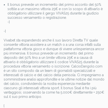
Il bonus prevede un incremento del primo acconto del 50%
sottile a un massimo vittoria 25€ e con lo scopo di attivarlo è
obbligatorio utilizzare il gergo VIVAS25 durante la giudizio
successo versamento o registrazione.
-}
-}
Vivabet sta espandendo anche il suo lavoro Diretta TV quale
consente vittoria assistere a un match o a una corsa infatti sulla
piattaforma vittoria gioco e dunque di vivere un’esperienza ancor
più immersiva. Il bonus prevede un incremento del primo
deposito del 50% fino a un limite vittoria 25€ e a causa di
attivarlo è obbligatorio utilizzare il codice VIVAS25 durante la
procedura vittoria versamento o iscrizione. CalcioDangolo.com
è un sito composto da un team di giornalisti specializzati e
interessati di calcio e del calcio della penisola. Ci impegniamo a
somministrare analisi approfondite e le ultime notizie dal mondo
del calcio, condividendo la nostra esperienza mediante
ciascuno gli interessati vittoria sport. Il bonus Sisal è fra i più
vantaggiosi, osservando la come ha 5.000€ direttamente + 250€
sul il suo primo anticipo.
{