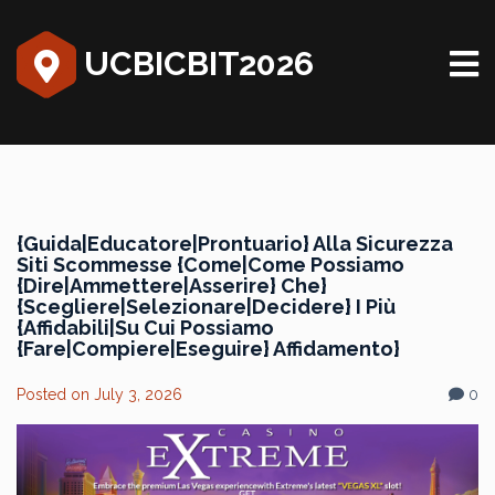
UCBICBIT2026
{Guida|Educatore|Prontuario} Alla Sicurezza
Siti Scommesse {Come|Come Possiamo
{Dire|Ammettere|Asserire} Che}
{Scegliere|Selezionare|Decidere} I Più
{Affidabili|Su Cui Possiamo
{Fare|Compiere|Eseguire} Affidamento}
Posted on
July 3, 2026
0