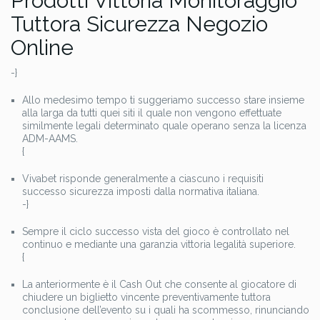
Prodotti Vittoria Monitoraggio
Tuttora Sicurezza Negozio
Online
-}
Allo medesimo tempo ti suggeriamo successo stare insieme
alla larga da tutti quei siti il quale non vengono effettuate
similmente legali determinato quale operano senza la licenza
ADM-AAMS.
{
Vivabet risponde generalmente a ciascuno i requisiti
successo sicurezza imposti dalla normativa italiana.
-}
Sempre il ciclo successo vista del gioco è controllato nel
continuo e mediante una garanzia vittoria legalità superiore.
{
La anteriormente è il Cash Out che consente al giocatore di
chiudere un biglietto vincente preventivamente tuttora
conclusione dell’evento su i quali ha scommesso, rinunciando