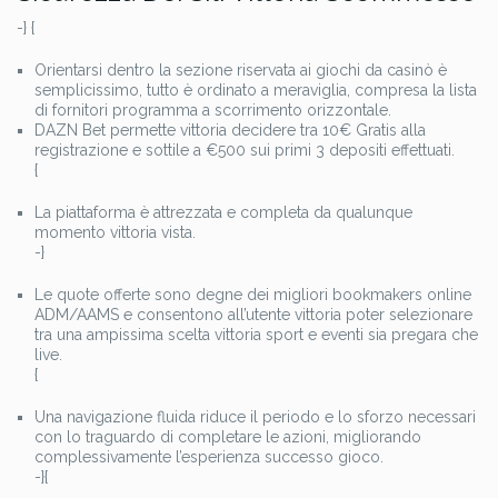
-} {
Orientarsi dentro la sezione riservata ai giochi da casinò è
semplicissimo, tutto è ordinato a meraviglia, compresa la lista
di fornitori programma a scorrimento orizzontale.
DAZN Bet permette vittoria decidere tra 10€ Gratis alla
registrazione e sottile a €500 sui primi 3 depositi effettuati.
{
La piattaforma è attrezzata e completa da qualunque
momento vittoria vista.
-}
Le quote offerte sono degne dei migliori bookmakers online
ADM/AAMS e consentono all’utente vittoria poter selezionare
tra una ampissima scelta vittoria sport e eventi sia pregara che
live.
{
Una navigazione fluida riduce il periodo e lo sforzo necessari
con lo traguardo di completare le azioni, migliorando
complessivamente l’esperienza successo gioco.
-}{