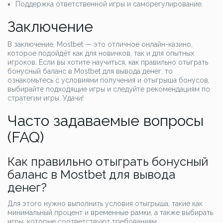
Поддержка ответственной игры и саморегулирование.
Заключение
В заключение, Mostbet — это отличное онлайн-казино,
которое подойдёт как для новичков, так и для опытных
игроков. Если вы хотите научиться, как правильно отыграть
бонусный баланс в Mostbet для вывода денег, то
ознакомьтесь с условиями получения и отыгрыша бонусов,
выбирайте подходящие игры и следуйте рекомендациям по
стратегии игры. Удачи!
Часто задаваемые вопросы
(FAQ)
Как правильно отыграть бонусный
баланс в Mostbet для вывода
денег?
Для этого нужно выполнить условия отыгрыша, такие как
минимальный процент и временные рамки, а также выбирать
игры, которые соответствуют требованиям.