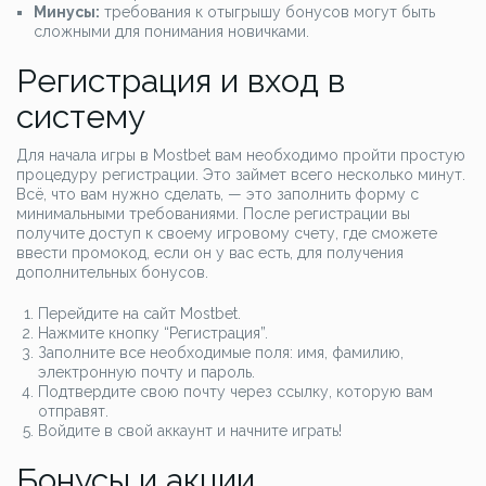
Минусы:
требования к отыгрышу бонусов могут быть
сложными для понимания новичками.
Регистрация и вход в
систему
Для начала игры в Mostbet вам необходимо пройти простую
процедуру регистрации. Это займет всего несколько минут.
Всё, что вам нужно сделать, — это заполнить форму с
минимальными требованиями. После регистрации вы
получите доступ к своему игровому счету, где сможете
ввести промокод, если он у вас есть, для получения
дополнительных бонусов.
Перейдите на сайт Mostbet.
Нажмите кнопку “Регистрация”.
Заполните все необходимые поля: имя, фамилию,
электронную почту и пароль.
Подтвердите свою почту через ссылку, которую вам
отправят.
Войдите в свой аккаунт и начните играть!
Бонусы и акции