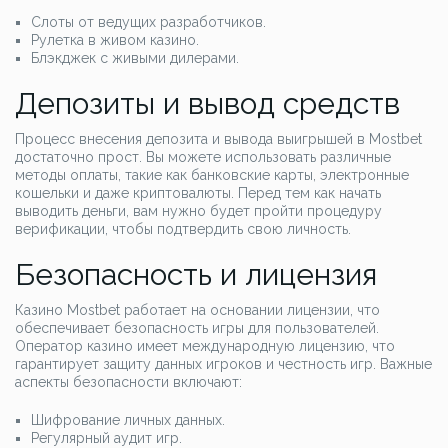
Слоты от ведущих разработчиков.
Рулетка в живом казино.
Блэкджек с живыми дилерами.
Депозиты и вывод средств
Процесс внесения депозита и вывода выигрышей в Mostbet
достаточно прост. Вы можете использовать различные
методы оплаты, такие как банковские карты, электронные
кошельки и даже криптовалюты. Перед тем как начать
выводить деньги, вам нужно будет пройти процедуру
верификации, чтобы подтвердить свою личность.
Безопасность и лицензия
Казино Mostbet работает на основании лицензии, что
обеспечивает безопасность игры для пользователей.
Оператор казино имеет международную лицензию, что
гарантирует защиту данных игроков и честность игр. Важные
аспекты безопасности включают:
Шифрование личных данных.
Регулярный аудит игр.