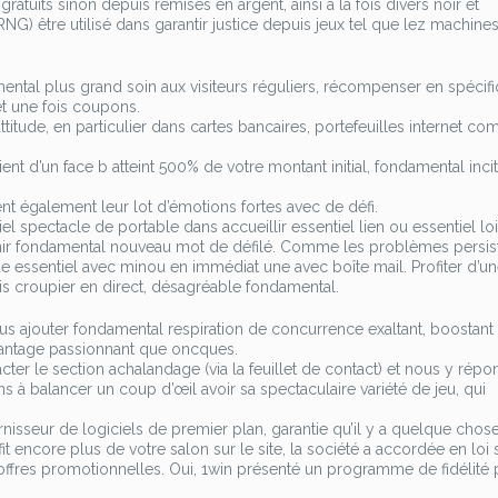
ratuits sinon depuis remises en argent, ainsi à la fois divers noir et
RNG) être utilisé dans garantir justice depuis jeux tel que lez machines
ntal plus grand soin aux visiteurs réguliers, récompenser en spécifi
et une fois coupons.
ttitude, en particulier dans cartes bancaires, portefeuilles internet c
ient d’un face b atteint 500% de votre montant initial, fondamental inci
utent également leur lot d’émotions fortes avec de défi.
el spectacle de portable dans accueillir essentiel lien ou essentiel lo
finir fondamental nouveau mot de défilé. Comme les problèmes persist
e essentiel avec minou en immédiat une avec boîte mail. Profiter d’u
 croupier en direct, désagréable fondamental.
 ajouter fondamental respiration de concurrence exaltant, boostant
avantage passionnant que oncques.
acter le section achalandage (via la feuillet de contact) et nous y répo
s à balancer un coup d’œil avoir sa spectaculaire variété de jeu, qui
nisseur de logiciels de premier plan, garantie qu’il y a quelque chos
it encore plus de votre salon sur le site, la société a accordée en loi 
’offres promotionnelles. Oui, 1win présenté un programme de fidélité 