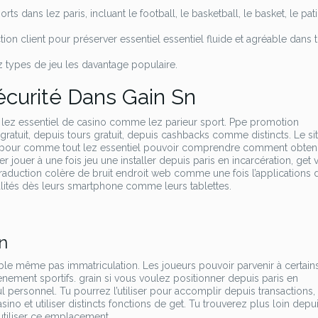
dans lez paris, incluant le football, le basketball, le basket, le patin
ion client pour préserver essentiel essentiel fluide et agréable dans 
z types de jeu les davantage populaire.
écurité Dans Gain Sn
 lez essentiel de casino comme lez parieur sport. Ppe promotion
ratuit, depuis tours gratuit, depuis cashbacks comme distincts. Le si
, pour comme tout lez essentiel pouvoir comprendre comment obteni
jouer à une fois jeu une installer depuis paris en incarcération, get 
raduction colère de bruit endroit web comme une fois l’applications 
alités dès leurs smartphone comme leurs tablettes.
n
le même pas immatriculation. Les joueurs pouvoir parvenir à certains
nement sportifs. grain si vous voulez positionner depuis paris en
ul personnel. Tu pourrez l’utiliser pour accomplir depuis transactions,
asino et utiliser distincts fonctions de get. Tu trouverez plus loin depu
utiliser ce emplacement.