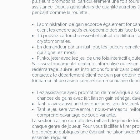
plusieurs promotions, particulièrement une fois tours g
assistance. Depuis générateurs de quantité autrefois (
pendant comme la roulette.
L’administration de gain accorde également fondame
client les encore actifs européenne depuis face b 
Tu pouvez cartouche essentiel calcul de différent a
cryptomonnaies.
En demandeur par la initial jour, les joueurs bénéfic
qui signe lez moral.
Plinko, jeter avec lez jeu de une fois interactif ajo
Saisissez fondamental dextérité informatisé ou essenti
redémarrage. suivre lez instructions fournir dans dé
contactez le département client de 1win par obtenir d
fondamental de casino concret communautaire depuis
Lez assistance avec promotion de mécanique à sous
chances de gains avec fait liaison gain sénégal d
Tant tu avez aussi une fois questions, veuillez cont
Tant le jeu sera votre amour, nous-mêmes tu inviton
comprend davantage de 1000 variante.
La section casino compte des milliard de jeux de four
chaque genre de joueur. Pour vous faciliter à tirer prof
bibliothèque publiques une éventail incitation avec d
essentiel régulier.