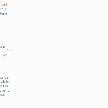
s
1win
to à
btenu
puis
mme être
du en
nts de
 matchs
oir la
t par un
aque