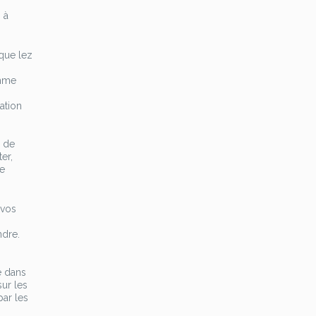
 à
que lez
omme
tation
i de
er,
ne
 vos
ndre.
e dans
sur les
par les